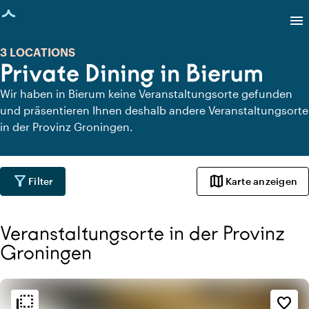
eite geladen
menu
3 LOCATIONS
Private Dining in Bierum
Wir haben in Bierum keine Veranstaltungsorte gefunden
und präsentieren Ihnen deshalb andere Veranstaltungsorte
in der Provinz Groningen.
filter_alt
map
Filter
Karte anzeigen
Veranstaltungsorte in der Provinz
Groningen
flip_to_back
flip_to_back
Ambiente und Ästhetik
favorite_border