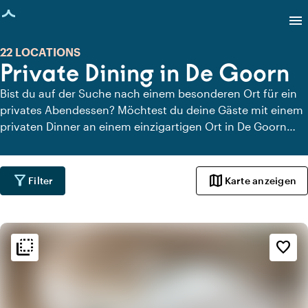
eite geladen
menu
22 LOCATIONS
Private Dining in De Goorn
Bist du auf der Suche nach einem besonderen Ort für ein
privates Abendessen? Möchtest du deine Gäste mit einem
privaten Dinner an einem einzigartigen Ort in De Goorn
überraschen? Auf Locaties.nl findest du schnell und
einfach alle Locations in De Goorn, an denen du in aller
Ruhe dinieren kannst. Schau dir alle privaten Dining-
filter_alt
map
Filter
Karte anzeigen
Locations für ein köstliches privates Dinner an.
flip_to_back
flip_to_back
Ambiente und Ästhetik
favorite_border
check_box_outline_blank
Basic
info
Ländlich