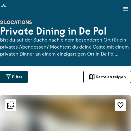
eite geladen
menu
3 LOCATIONS
Private Dining in De Pol
Bist du auf der Suche nach einem besonderen Ort für ein
privates Abendessen? Möchtest du deine Gäste mit einem
privaten Dinner an einem einzigartigen Ort in De Pol
überraschen? Auf Locaties.nl findest du schnell und
einfach alle Locations in De Pol, an denen du in aller Ruhe
dinieren kannst. Schau dir alle privaten Dining-Locations
filter_alt
map
Filter
Karte anzeigen
für ein köstliches privates Dinner an.
flip_to_back
flip_to_back
Ambiente und Ästhetik
favorite_border
spa
Botanisch