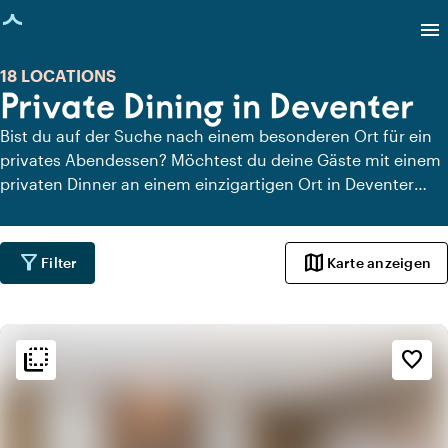
eite geladen
menu
18 LOCATIONS
Private Dining in Deventer
Bist du auf der Suche nach einem besonderen Ort für ein
privates Abendessen? Möchtest du deine Gäste mit einem
privaten Dinner an einem einzigartigen Ort in Deventer
überraschen? Auf Locaties.nl findest du schnell und
einfach alle Locations in Deventer, an denen du in aller
Ruhe dinieren kannst. Schau dir alle privaten Dining-
filter_alt
map
Filter
Karte anzeigen
Locations für ein köstliches privates Dinner an.
flip_to_back
flip_to_back
Ambiente und Ästhetik
favorite_border
style
Hotel Chic
apartment
Modernes Design