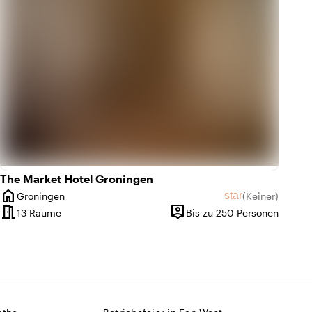
The Market Hotel Groningen
home
nittliche Bewertung von 8,1 von 10
 der Bewertungen: 2
star
Groningen
(
Keiner
)
Ort
Keine Bewertun
meeting_room
person_pin
bis 350 Personen
13 Räume
Bis zu 250 Personen
Kapazität