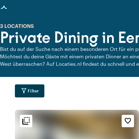
eite geladen
3 LOCATIONS
Private Dining in E
Bist du auf der Suche nach einem besonderen Ort für ein 
Möchtest du deine Gäste mit einem privaten Dinner an eine
West überraschen? Auf Locaties.nl findest du schnell und ei
West, an denen du in aller Ruhe dinieren kannst. Schau dir 
für ein köstliches privates Dinner an.
filter_alt
Filter
flip_to_back
flip_to_back
Lage
Ambiente und Ästhetik
Erreichbarkeit und Lag
favorite_border
forest
spa
location_cit
t
Stadtzentrum
Botanisch
par
Im Park