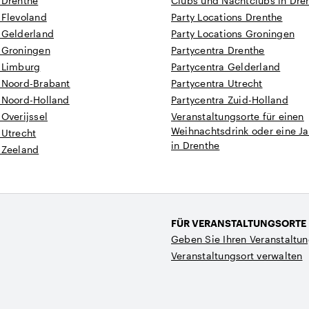
 Drenthe
Clubs und Nachtclubs in Dre
 Flevoland
Party Locations Drenthe
 Gelderland
Party Locations Groningen
n Groningen
Partycentra Drenthe
n Limburg
Partycentra Gelderland
n Noord-Brabant
Partycentra Utrecht
n Noord-Holland
Partycentra Zuid-Holland
 Overijssel
Veranstaltungsorte für einen
Weihnachtsdrink oder eine Ja
 Utrecht
in Drenthe
 Zeeland
FÜR VERANSTALTUNGSORTE
Geben Sie Ihren Veranstaltun
Veranstaltungsort verwalten