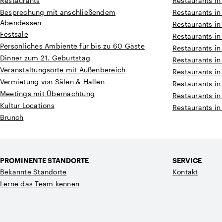
Restaurants
Restaurants in
Besprechung mit anschließendem
Restaurants in
Abendessen
Restaurants in
Festsäle
Restaurants i
Persönliches Ambiente für bis zu 60 Gäste
Restaurants i
Dinner zum 21. Geburtstag
Restaurants i
Veranstaltungsorte mit Außenbereich
Restaurants i
Vermietung von Sälen & Hallen
Restaurants in
Meetings mit Übernachtung
Restaurants in
Kultur Locations
Restaurants in
Brunch
PROMINENTE STANDORTE
SERVICE
Bekannte Standorte
Kontakt
Lerne das Team kennen