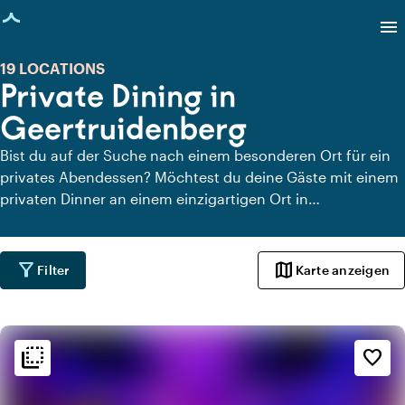
eite geladen
menu
19 LOCATIONS
Private Dining in
Geertruidenberg
Bist du auf der Suche nach einem besonderen Ort für ein
privates Abendessen? Möchtest du deine Gäste mit einem
privaten Dinner an einem einzigartigen Ort in
Geertruidenberg überraschen? Auf Locaties.nl findest du
schnell und einfach alle Locations in Geertruidenberg, an
denen du in aller Ruhe dinieren kannst. Schau dir alle
filter_alt
map
Filter
Karte anzeigen
privaten Dining-Locations für ein köstliches privates Dinner
an.
flip_to_back
flip_to_back
Ambiente und Ästhetik
favorite_border
info
Klassisch
info
Trendig