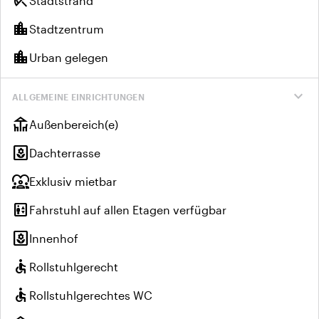
beach_access
Stadtstrand
location_city
Stadtzentrum
location_city
Urban gelegen
expand_more
ALLGEMEINE EINRICHTUNGEN
deck
Außenbereich(e)
yard
Dachterrasse
diversity_1
Exklusiv mietbar
elevator
Fahrstuhl auf allen Etagen verfügbar
yard
Innenhof
accessible
Rollstuhlgerecht
accessible
Rollstuhlgerechtes WC