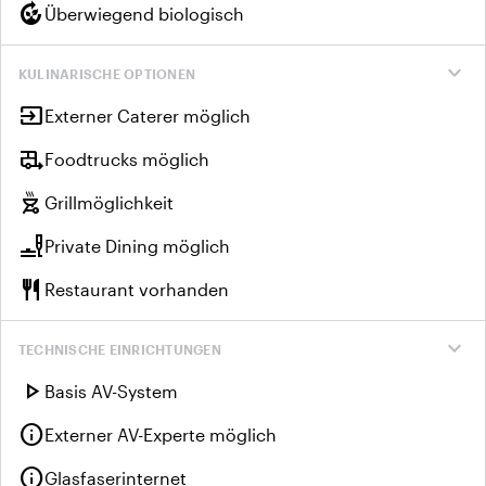
compost
Überwiegend biologisch
expand_more
KULINARISCHE OPTIONEN
input
Externer Caterer möglich
rv_hookup
Foodtrucks möglich
outdoor_grill
Grillmöglichkeit
brunch_dining
Private Dining möglich
restaurant
Restaurant vorhanden
expand_more
TECHNISCHE EINRICHTUNGEN
play_arrow
Basis AV-System
info
Externer AV-Experte möglich
info
Glasfaserinternet