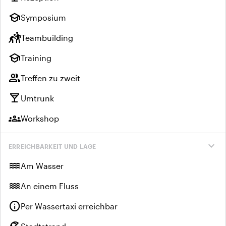
school
Symposium
sports_kabaddi
Teambuilding
school
Training
group
Treffen zu zweit
local_bar
Umtrunk
groups
Workshop
expand_more
ERREICHBARKEIT UND LAGE
water
Am Wasser
water
An einem Fluss
info
Per Wassertaxi erreichbar