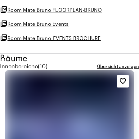
picture_as_pdf
Room Mate Bruno FLOORPLAN-BRUNO
picture_as_pdf
Room Mate Bruno Events
picture_as_pdf
Room Mate Bruno_EVENTS BROCHURE
Räume
Menge innenbereiche: 10
Innenbereiche
(
10
)
Übersicht anzeigen
favorite_border