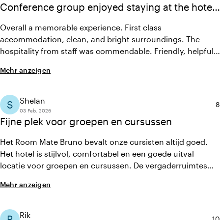
Conference group enjoyed staying at the hotel:
a positive experience, so thank you
Overall a memorable experience. First class
accommodation, clean, and bright surroundings. The
hospitality from staff was commendable. Friendly, helpful
and positive mannerism. Location is ideal for conference
Mehr anzeigen
event, travel and is so picturesque near the water fronts
and dining areas. Good amenities within the hotel. Great
event group booking, with Nynke who was helpful and
Shelan
S
D
8
courteous. Nothing was too much trouble.
03 Feb. 2026
Fijne plek voor groepen en cursussen
Het Room Mate Bruno bevalt onze cursisten altijd goed.
Het hotel is stijlvol, comfortabel en een goede uitval
locatie voor groepen en cursussen. De vergaderruimtes
zijn prettig en ruim ingericht en voorzien van alle
Mehr anzeigen
gemakken. Het contact met de salesafdeling verloopt
soepel en persoonlijk. Er wordt goed met ons meegedacht
en de communicatie is snel en vriendelijk.
Rik
R
Du
10