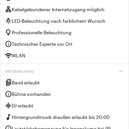
lan
Kabelgebundener Internetzugang möglich
wb_incandescent
LED-Beleuchtung nach farblichem Wunsch
lightbulb
Professionelle Beleuchtung
info
Technischer Experte vor Ort
wifi
WLAN
expand_more
UNTERHALTUNG
speaker_group
Band erlaubt
info
Bühne vorhanden
graphic_eq
DJ erlaubt
music_note
Hintergrundmusik draußen erlaubt bis 20:00
info
Lautstärkebegrenzung für Innenräume bei 95