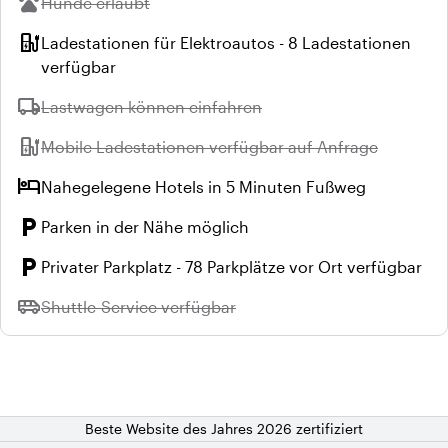
pets
Nicht verfügbar:
Hunde erlaubt
ev_station
Ladestationen für Elektroautos - 8 Ladestationen
verfügbar
local_shipping
Nicht verfügbar:
Lastwagen können einfahren
ev_station
Nicht verfügbar:
Mobile Ladestationen verfügbar auf Anfrage
hotel
Nahegelegene Hotels in 5 Minuten Fußweg
local_parking
Parken in der Nähe möglich
local_parking
Privater Parkplatz - 78 Parkplätze vor Ort verfügbar
airport_shuttle
Nicht verfügbar:
Shuttle-Service verfügbar
Beste Website des Jahres 2026 zertifiziert