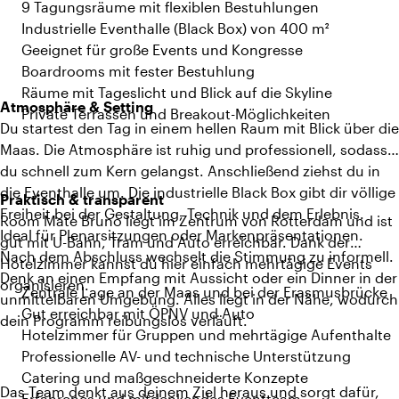
9 Tagungsräume mit flexiblen Bestuhlungen
Industrielle Eventhalle (Black Box) von 400 m²
Geeignet für große Events und Kongresse
Boardrooms mit fester Bestuhlung
Räume mit Tageslicht und Blick auf die Skyline
Atmosphäre & Setting
Private Terrassen und Breakout-Möglichkeiten
Du startest den Tag in einem hellen Raum mit Blick über die
Maas. Die Atmosphäre ist ruhig und professionell, sodass
du schnell zum Kern gelangst. Anschließend ziehst du in
die Eventhalle um. Die industrielle Black Box gibt dir völlige
Praktisch & transparent
Freiheit bei der Gestaltung, Technik und dem Erlebnis.
Room Mate Bruno liegt im Zentrum von Rotterdam und ist
Ideal für Plenarsitzungen oder Markenpräsentationen.
gut mit U-Bahn, Tram und Auto erreichbar. Dank der
Nach dem Abschluss wechselt die Stimmung zu informell.
Hotelzimmer kannst du hier einfach mehrtägige Events
Denk an einen Empfang mit Aussicht oder ein Dinner in der
organisieren.
Zentrale Lage an der Maas und bei der Erasmusbrücke
unmittelbaren Umgebung. Alles liegt in der Nähe, wodurch
Gut erreichbar mit ÖPNV und Auto
dein Programm reibungslos verläuft.
Hotelzimmer für Gruppen und mehrtägige Aufenthalte
Professionelle AV- und technische Unterstützung
Catering und maßgeschneiderte Konzepte
Das Team denkt aus deinem Ziel heraus und sorgt dafür,
Erfahrenes und mitdenkendes Eventteam