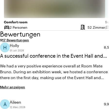
Comfort room
Su
meeting_room
bed
be
An
2 Personen
52 Zimmer
Kapazität
Ka
Bewertungen
Durchschnittliche Bewertung von 9 von 10
Anzahl der Bewertungen: 17
9
17 Bewertungen
Holly
H
Dur
8,5
01 Juli 2026
A successful conference in the Event Hall and
Meeting Rooms
We had a very positive experience overall at Room Mate
Bruno. During an exhibition week, we hosted a conference
there on the first day, making use of the Event Hall and
several meeting rooms on the third floor. The day ran very
Mehr anzeigen
smoothly, and communication with the banqueting team
on-site was seamless. Communication in the lead-up to
the event was also very good. A great experience overall.
Aileen
A
Dur
9,9
Thank you for your suppor
12 März 2026