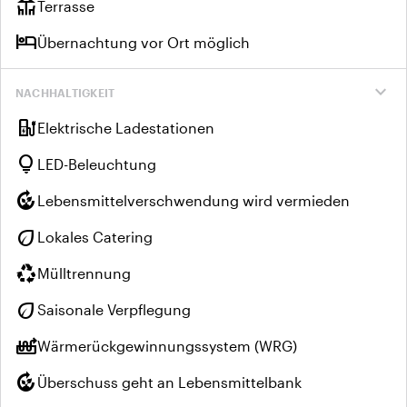
deck
Terrasse
hotel
Übernachtung vor Ort möglich
expand_more
NACHHALTIGKEIT
ev_charger
Elektrische Ladestationen
lightbulb
LED-Beleuchtung
compost
Lebensmittelverschwendung wird vermieden
eco
Lokales Catering
recycling
Mülltrennung
eco
Saisonale Verpflegung
heat_pump_balance
Wärmerückgewinnungssystem (WRG)
compost
Überschuss geht an Lebensmittelbank