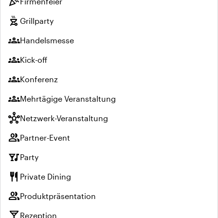
celebration
Firmenfeier
outdoor_grill
Grillparty
groups
Handelsmesse
groups
Kick-off
groups
Konferenz
groups
Mehrtägige Veranstaltung
hub
Netzwerk-Veranstaltung
group
Partner-Event
nightlife
Party
restaurant
Private Dining
group
Produktpräsentation
local_bar
Rezeption