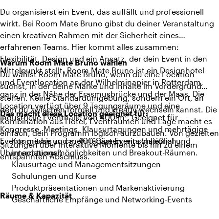
Du organisierst ein Event, das auffällt und professionell
wirkt. Bei Room Mate Bruno gibst du deiner Veranstaltung
einen kreativen Rahmen mit der Sicherheit eines
erfahrenen Teams. Hier kommt alles zusammen:
Flexibilität, Design und ein Ansatz, der dein Event in den
Warum Room Mate Bruno wählen
Mittelpunkt stellt. Room Mate Bruno ist ein Designhotel
Du wählst Room Mate Bruno, wenn du eine Location
und Eventlocation an der Wilhelminapier in Rotterdam,
suchst, in der deine Marke und Inhalte im Vordergrund
ganz in der Nähe der Erasmusbrücke und der Maas. Die
stehen. Keine Standardumgebung, sondern ein Ort, an
Location verfügt über 9 Tagungsräume und eine
dem du zwischen formell und kreativ wechseln kannst. Die
Das macht diese Location geeignet für:
industrielle Eventhalle von 400 m². Geeignet für
Kombination aus Hotel, Eventräumen und Lage macht es
Kongresse, Meetings, Klausurtagungen und mehrtägige
einfach, dein Programm logisch aufzubauen. Von gezielten
Events mit bis zu ca. 400 Gästen, einschließlich
Kongresse und mehrtägige Events (national und
Sitzungen über interaktive Momente bis hin zu einem
Übernachtungsmöglichkeiten und Breakout-Räumen.
international)
entspannten Abschluss.
Klausurtage und Managementsitzungen
Schulungen und Kurse
Produktpräsentationen und Markenaktivierung
Räume & Kapazität
Geschäftliche Empfänge und Networking-Events