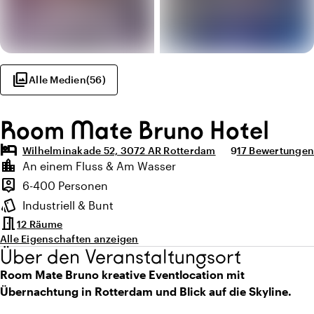
photo_library
Alle Medien
(
56
)
Room Mate Bruno Hotel
hotel
Durchschnittlich
Anzahl der Bew
Wilhelminakade 52, 3072 AR Rotterdam
9
17 Bewertungen
Highlights
location_city
An einem Fluss & Am Wasser
Lage und Umgebung
person_pin
6-400 Personen
Kapazität
style
Industriell & Bunt
Ambiente
meeting_room
12 Räume
Alle Eigenschaften anzeigen
Über den Veranstaltungsort
Room Mate Bruno kreative Eventlocation mit
Übernachtung in Rotterdam und Blick auf die Skyline.