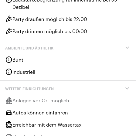
Dezibel
celebration
Party draußen möglich bis 22:00
celebration
Party drinnen möglich bis 00:00
expand_more
AMBIENTE UND ÄSTHETIK
info
Bunt
info
Industriell
expand_more
WEITERE EINRICHTUNGEN
sailing
Nicht verfügbar:
Anlegen vor Ort möglich
directions_car
Autos können einfahren
directions_boat
Erreichbar mit dem Wassertaxi