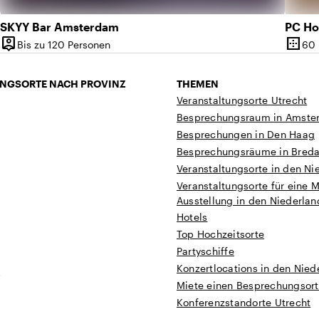
SKYY Bar Amsterdam
PC Ho
person_pin
border_outer
Bis zu 120 Personen
60
Kapazität
Oberf
NGSORTE NACH PROVINZ
THEMEN
Veranstaltungsorte Utrecht
Besprechungsraum in Amste
Besprechungen in Den Haag
Besprechungsräume in Bred
Veranstaltungsorte in den Ni
Veranstaltungsorte für eine 
Ausstellung in den Niederla
Hotels
Top Hochzeitsorte
Partyschiffe
Konzertlocations in den Nied
t
Miete einen Besprechungsort
Konferenzstandorte Utrecht