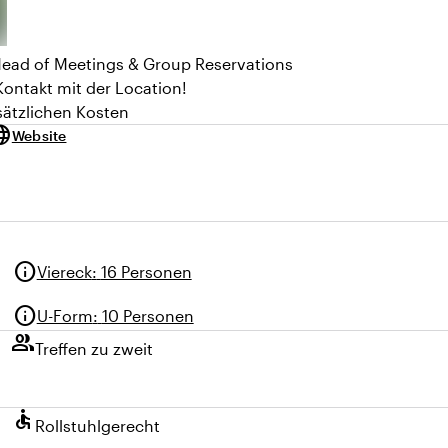
ead of Meetings & Group Reservations
Kontakt mit der Location!
sätzlichen Kosten
uage
Website
info
Viereck
:
16 Personen
info
U-Form
:
10 Personen
group
Treffen zu zweit
accessible
Rollstuhlgerecht