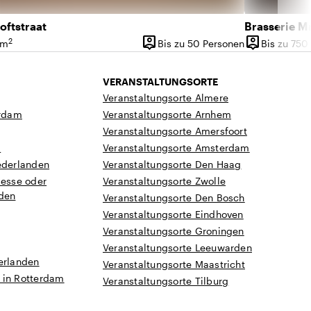
oftstraat
Brasserie 
person_pin
person_pin
2
 m
Bis zu 50 Personen
Bis zu 750
läche
Kapazität
Kapazität
VERANSTALTUNGSORTE
Veranstaltungsorte Almere
rdam
Veranstaltungsorte Arnhem
Veranstaltungsorte Amersfoort
a
Veranstaltungsorte Amsterdam
ederlanden
Veranstaltungsorte Den Haag
Messe oder
Veranstaltungsorte Zwolle
nden
Veranstaltungsorte Den Bosch
Veranstaltungsorte Eindhoven
Veranstaltungsorte Groningen
Veranstaltungsorte Leeuwarden
erlanden
Veranstaltungsorte Maastricht
 in Rotterdam
Veranstaltungsorte Tilburg