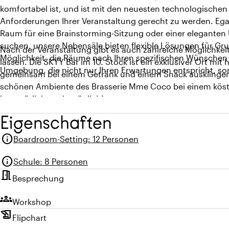
komfortabel ist, und ist mit den neuesten technologischen
Anforderungen Ihrer Veranstaltung gerecht zu werden. Ega
Raum für eine Brainstorming-Sitzung oder einer elegante
suchen, unsere Nebensäle bieten flexible Lösungen für Gr
Nach der Veranstaltung gibt es auch zahlreiche Möglichke
Möglichkeit, die Räume nach Ihren spezifischen Wünschen
lassen. Die SKYY Bar im 10. Stock ist ein exklusiver Ort mit
Umgebung, die nicht nur Ihren Erwartungen entspricht, son
gemeinsam bei einem Getränk und einem Snack ausklingen 
schönen Ambiente des Brasserie Mme Coco bei einem köst
ist natürlich auch möglich!
Eigenschaften
info
Boardroom-Setting
:
12 Personen
info
Schule
:
8 Personen
meeting_room
Besprechung
groups
Workshop
history_edu
Flipchart