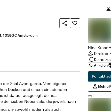
,
perso
share
favorite_border
t 1, 1058GC Amsterdam
Nina
Kraan
H
how_to_reg
Direkter 
euro
Keine zu
call
lang
Anrufen
Kontakt a
ch der Saal Avantgarde. Vom eigenen
,
person
Meine 
 hohen Decken und einem einladenden
e ist darauf ausgelegt, deine
e der sieben Nebensäle, die jeweils nach
tung, die sowohl modern als auch