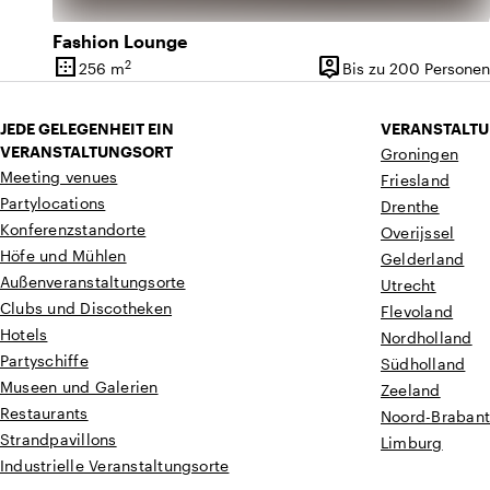
Fashion Lounge
border_outer
person_pin
2
256 m
Bis zu 200 Personen
Oberfläche
Kapazität
JEDE GELEGENHEIT EIN
VERANSTALTU
VERANSTALTUNGSORT
Groningen
Meeting venues
Friesland
Partylocations
Drenthe
Konferenzstandorte
Overijssel
Höfe und Mühlen
Gelderland
Außenveranstaltungsorte
Utrecht
Clubs und Discotheken
Flevoland
Hotels
Nordholland
Partyschiffe
Südholland
Museen und Galerien
Zeeland
Restaurants
Noord-Braban
Strandpavillons
Limburg
Industrielle Veranstaltungsorte