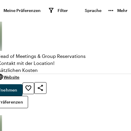
n
filter_alt
more_horiz
Meine Präferenzen
Filter
Sprache
Mehr
ead of Meetings & Group Reservations
Kontakt mit der Location!
sätzlichen Kosten
uage
Website
share
favorite_border
ufnehmen
Präferenzen