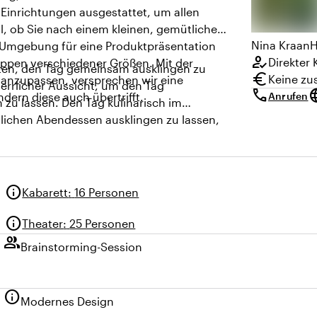
 Einrichtungen ausgestattet, um allen
l, ob Sie nach einem kleinen, gemütlichen
Nina
Kraan
H
n Umgebung für eine Produktpräsentation
how_to_reg
Direkter 
uppen verschiedener Größen. Mit der
iten, den Tag gemeinsam ausklingen zu
euro
Keine zu
 anzupassen, versprechen wir eine
 herrlicher Aussicht, um den Tag
call
lang
dern diese auch übertrifft.
Anrufen
zu lassen. Den Tag kulinarisch im
lichen Abendessen ausklingen zu lassen,
info
Kabarett
:
16 Personen
info
Theater
:
25 Personen
group
Brainstorming-Session
info
Modernes Design