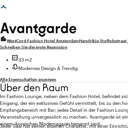
photo_library
photo_library
eite geladen
Alle Bilder
(
4
)
Alle Medien
(
4
)
Avantgarde
location_city
WestCord Fashion Hotel Amsterdam
Hendrikje Stoffelsstraa
Schreiben Sie die erste Rezension
Highlights
border_outer
Fläche
33 m2
style
Ambiente
Modernes Design & Trendig
Alle Eigenschaften anzeigen
Über den Raum
Im Fashion Lounge, neben dem Fashion Hotel, befindet si
Eingang, der ein exklusives Gefühl vermittelt, bis zu den
Empfangsbereich mit Bar; jedes Detail in der Fashion Loung
Veranstaltung unvergesslich zu machen. Avantgarde ist ein
einem ikonischen Modemagazin benannt sind.
Jeder Saal hat seinen eigenen Charakter, mit einer Einrich