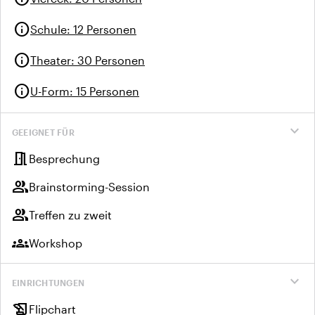
info
Schule
:
12 Personen
info
Theater
:
30 Personen
info
U-Form
:
15 Personen
expand_more
GEEIGNET FÜR
meeting_room
Besprechung
group
Brainstorming-Session
group
Treffen zu zweit
groups
Workshop
expand_more
EINRICHTUNGEN
history_edu
Flipchart