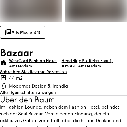
photo_library
Alle Medien
(
4
)
Bazaar
WestCord Fashion Hotel
Hendrikje Stoffelsstraat 1,
location_city
Amsterdam
1058GC Amsterdam
Schreiben Sie die erste Rezension
Highlights
border_outer
44 m2
Fläche
style
Modernes Design & Trendig
Ambiente
Alle Eigenschaften anzeigen
Über den Raum
Im Fashion Lounge, neben dem Fashion Hotel, befindet
sich der Saal Bazaar. Vom eigenen Eingang, der ein
exklusives Gefühl vermittelt, über die hohen Decken und