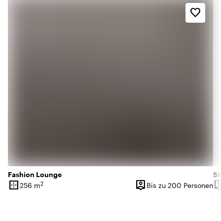
favorite_border
Fashion Lounge
S
border_outer
person_pin
person
2
256 m
Bis zu 200 Personen
Oberfläche
Kapazität
Ka