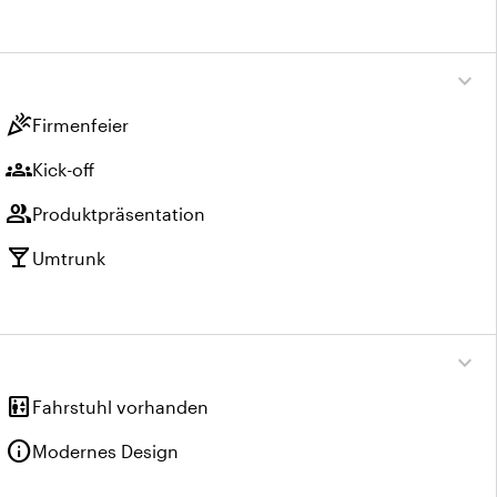
expand_more
celebration
Firmenfeier
groups
Kick-off
group
Produktpräsentation
local_bar
Umtrunk
expand_more
elevator
Fahrstuhl vorhanden
info
Modernes Design