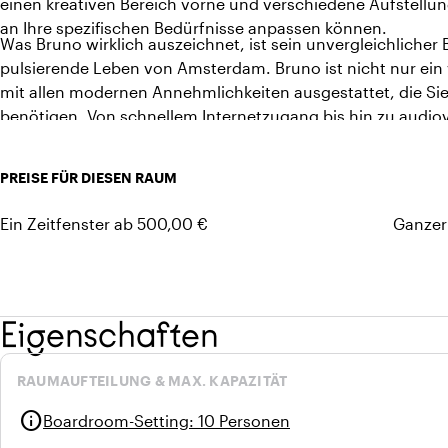
einen kreativen Bereich vorne und verschiedene Aufstellu
an Ihre spezifischen Bedürfnisse anpassen können.
Was Bruno wirklich auszeichnet, ist sein unvergleichlicher
pulsierende Leben von Amsterdam. Bruno ist nicht nur ein 
mit allen modernen Annehmlichkeiten ausgestattet, die Sie
benötigen. Von schnellem Internetzugang bis hin zu audiov
Detail geachtet, um Ihnen und Ihrem Team ein nahtloses un
PREISE FÜR DIESEN RAUM
Ein Zeitfenster ab 500,00 €
Ganzer
Eigenschaften
RAUMAUFTEILUNG & MAX. KAPAZITÄT
info
Boardroom-Setting
:
10 Personen