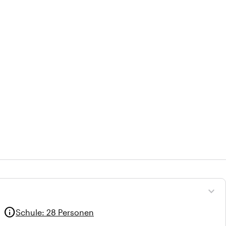
expand_more
info
Schule
:
28 Personen