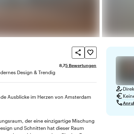
share
favorite_border
Durchschnittliche Bewertung von 8,7
Anzahl der Bewertungen: 5
8,7
5 Bewertungen
dernes Design & Trendig
te
how_to_reg
Dire
euro
Kein
ende Ausblicke im Herzen von Amsterdam
call
Anru
ungsraum, der eine einzigartige Mischung
 Design und Schnitten hat dieser Raum