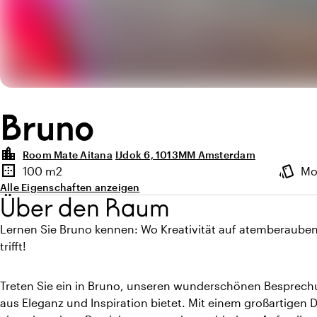
Bruno
location_city
Room Mate Aitana
IJdok 6, 1013MM Amsterdam
Highlights
border_outer
style
100 m2
Mo
Fläche
Ambien
Alle Eigenschaften anzeigen
Über den Raum
Lernen Sie Bruno kennen: Wo Kreativität auf atemberaub
trifft!
Treten Sie ein in Bruno, unseren wunderschönen Besprech
aus Eleganz und Inspiration bietet. Mit einem großartigen