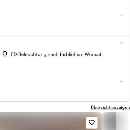
expand_more
expand_more
lightbulb
LED-Beleuchtung nach farblichem Wunsch
expand_more
Übersicht anzeigen
favorite_border