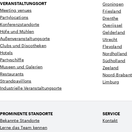
VERANSTALTUNGSORT
Groningen
Meeting venues
Friesland
Partylocations
Drenthe
Konferenzstandorte
Overijssel
Höfe und Mühlen
Gelderland
Außenveranstaltungsorte
Utrecht
Clubs und Discotheken
Flevoland
Hotels
Nordholland
Partyschiffe
Südholland
Museen und Galerien
Zeeland
Restaurants
Noord-Braban
Strandpavillons
Limburg
Industrielle Veranstaltungsorte
PROMINENTE STANDORTE
SERVICE
Bekannte Standorte
Kontakt
Lerne das Team kennen