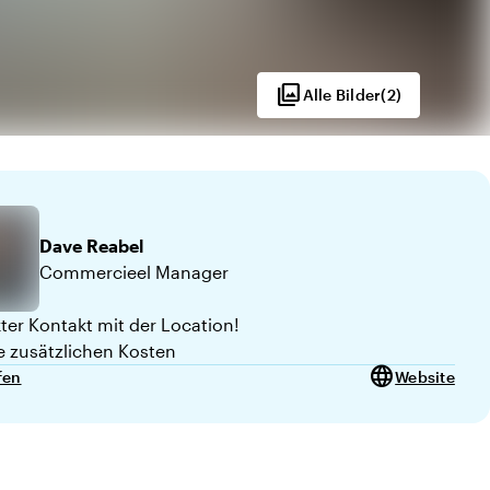
photo_library
Alle Bilder
(
2
)
 von 10
Dave
Reabel
Commercieel Manager
kter Kontakt mit der Location!
e zusätzlichen Kosten
language
fen
Website