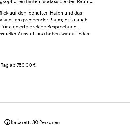
ngsoptionen hinten, sodass Sie den Raum
 Blick auf den lebhaften Hafen und das
visuell ansprechender Raum; er ist auch
 für eine erfolgreiche Besprechung
isueller Ausstattung haben wir auf jedes
d produktives Erlebnis zu garantieren.
 Tag ab 750,00 €
info
Kabarett
:
30 Personen