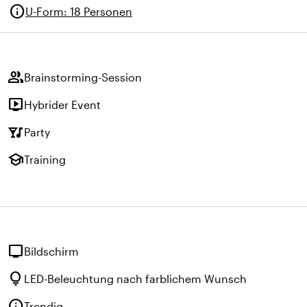
info
U-Form
:
18 Personen
group
Brainstorming-Session
live_tv
Hybrider Event
nightlife
Party
school
Training
tv
Bildschirm
lightbulb
LED-Beleuchtung nach farblichem Wunsch
info
Trendig