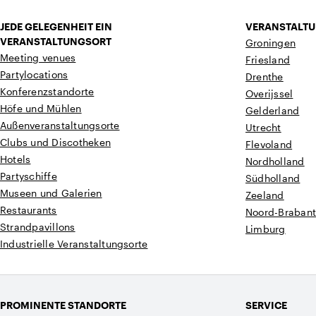
JEDE GELEGENHEIT EIN
VERANSTALTU
VERANSTALTUNGSORT
Groningen
Meeting venues
Friesland
Partylocations
Drenthe
Konferenzstandorte
Overijssel
Höfe und Mühlen
Gelderland
Außenveranstaltungsorte
Utrecht
Clubs und Discotheken
Flevoland
Hotels
Nordholland
Partyschiffe
Südholland
Museen und Galerien
Zeeland
Restaurants
Noord-Braban
Strandpavillons
Limburg
Industrielle Veranstaltungsorte
PROMINENTE STANDORTE
SERVICE