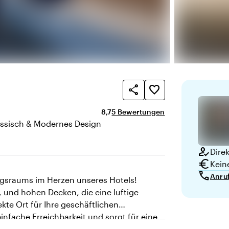
share
favorite_border
Durchschnittliche Bewertung von 8,7
Anzahl der Bewertungen: 5
8,7
5 Bewertungen
assisch & Modernes Design
te
how_to_reg
Dire
euro
Kein
call
Anru
gsraums im Herzen unseres Hotels!
n, und hohen Decken, die eine luftige
kte Ort für Ihre geschäftlichen
nfache Erreichbarkeit und sorgt für eine