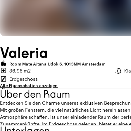
Valeria
location_city
Room Mate Aitana
IJdok 6, 1013MM Amsterdam
Highlights
border_outer
style
36,96 m2
Kl
Fläche
Ambien
stairs
Erdgeschoss
Stockwerk
Alle Eigenschaften anzeigen
Über den Raum
Entdecken Sie den Charme unseres exklusiven Besprechun
Mit großen Fenstern, die viel natürliches Licht hereinlasse
Atmosphäre schaffen, ist unser einladender Raum der perfe
Zusammenkünfte. Im Erdgeschoss gelegen, bietet er eine ei
Unterlagen
ruhige und produktive Umgebung.