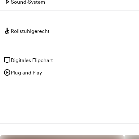
play_arrow
Sound-System
accessible
Rollstuhlgerecht
tv
Digitales Flipchart
play_circle
Plug and Play