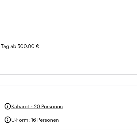
 Tag ab 500,00 €
info
Kabarett
:
20 Personen
info
U-Form
:
16 Personen