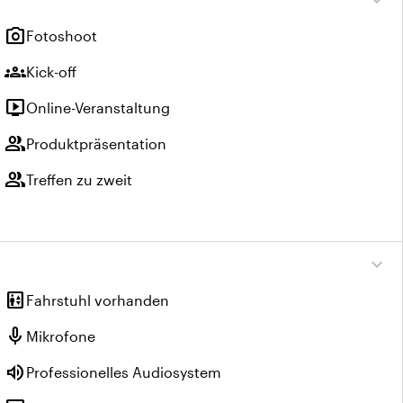
expand_more
photo_camera
Fotoshoot
groups
Kick-off
live_tv
Online-Veranstaltung
group
Produktpräsentation
group
Treffen zu zweit
expand_more
elevator
Fahrstuhl vorhanden
mic
Mikrofone
volume_up
Professionelles Audiosystem