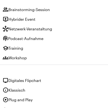
group
Brainstorming-Session
live_tv
Hybrider Event
hub
Netzwerk-Veranstaltung
podcasts
Podcast-Aufnahme
school
Training
groups
Workshop
tv
Digitales Flipchart
info
Klassisch
play_circle
Plug and Play