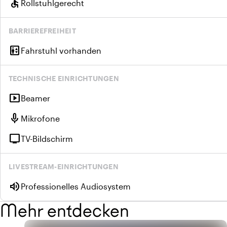
accessible
Rollstuhlgerecht
BARRIEREFREIHEIT
elevator
Fahrstuhl vorhanden
TECHNISCHE EINRICHTUNGEN
smart_display
Beamer
mic
Mikrofone
tv
TV-Bildschirm
LIVESTREAM-EINRICHTUNGEN
volume_up
Professionelles Audiosystem
Mehr entdecken