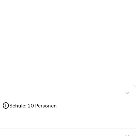
expand_more
info
Schule
:
20 Personen