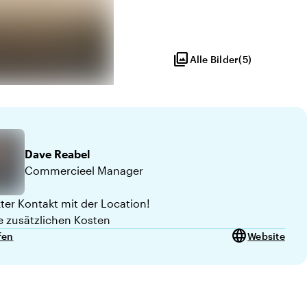
photo_library
Alle Bilder
(
5
)
 von 10
Dave
Reabel
Commercieel Manager
kter Kontakt mit der Location!
e zusätzlichen Kosten
language
fen
Website