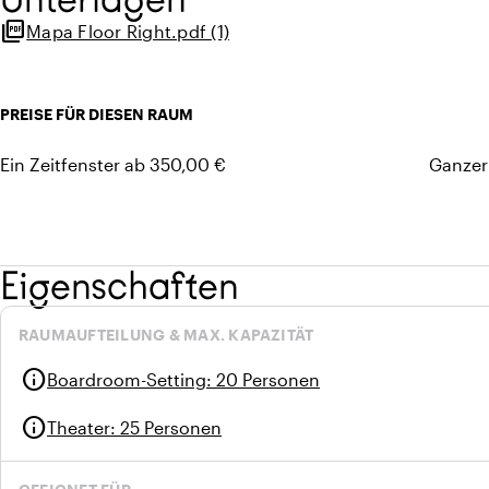
picture_as_pdf
Mapa Floor Right.pdf (1)
PREISE FÜR DIESEN RAUM
Ein Zeitfenster ab 350,00 €
Ganzer
Eigenschaften
RAUMAUFTEILUNG & MAX. KAPAZITÄT
info
Boardroom-Setting
:
20 Personen
info
Theater
:
25 Personen