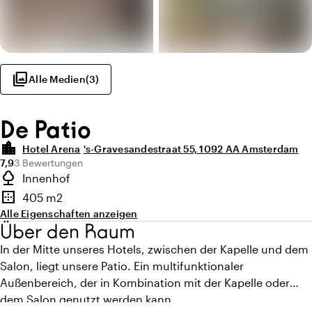
photo_library
Alle Medien
(
3
)
De Patio
location_city
Hotel Arena
's-Gravesandestraat 55, 1092 AA Amsterdam
Durchschnittliche Bewertung von 7,9 von 10
Anzahl der Bewertungen: 3
7,9
3 Bewertungen
Highlights
nature
Innenhof
Art des Außenbereichs
border_outer
405 m2
Fläche
Alle Eigenschaften anzeigen
Über den Raum
In der Mitte unseres Hotels, zwischen der Kapelle und dem
Salon, liegt unsere Patio. Ein multifunktionaler
Außenbereich, der in Kombination mit der Kapelle oder
dem Salon genutzt werden kann.