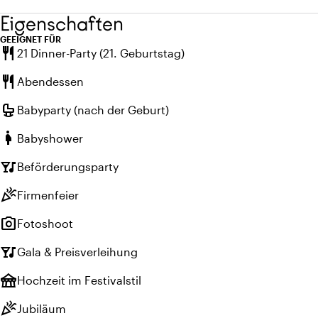
Eigenschaften
GEEIGNET FÜR
restaurant
21 Dinner-Party (21. Geburtstag)
restaurant
Abendessen
crib
Babyparty (nach der Geburt)
pregnant_woman
Babyshower
nightlife
Beförderungsparty
celebration
Firmenfeier
photo_camera
Fotoshoot
nightlife
Gala & Preisverleihung
festival
Hochzeit im Festivalstil
celebration
Jubiläum