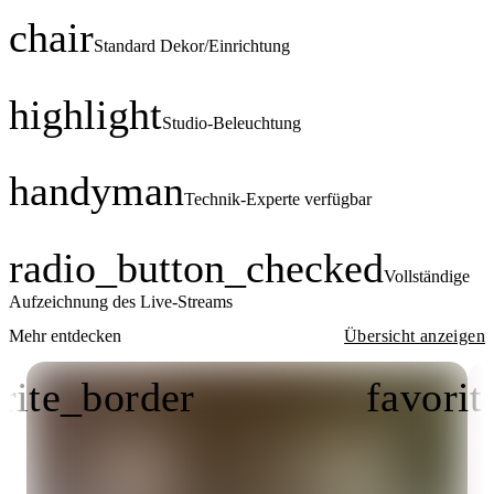
chair
Standard Dekor/Einrichtung
highlight
Studio-Beleuchtung
handyman
Technik-Experte verfügbar
radio_button_checked
Vollständige
Aufzeichnung des Live-Streams
Mehr entdecken
Übersicht anzeigen
rite_border
favorit