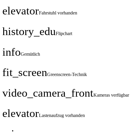
elevator
Fahrstuhl vorhanden
history_edu
Flipchart
info
Gemütlich
fit_screen
Greenscreen-Technik
video_camera_front
Kameras verfügbar
elevator
Lastenaufzug vorhanden