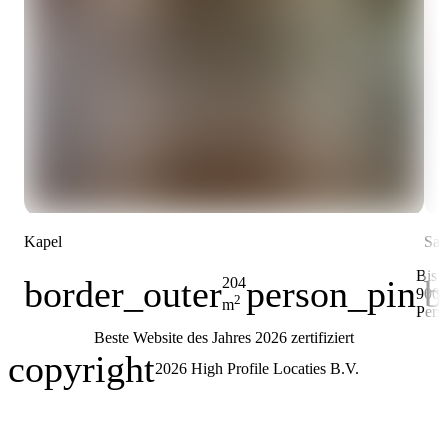
Kapel
Sal
Bis 
border_outer
person_pin
b
204
900
Oberfläche
Kapazität
Obe
2
m
Pers
Beste Website des Jahres 2026 zertifiziert
copyright
2026
High Profile Locaties B.V.