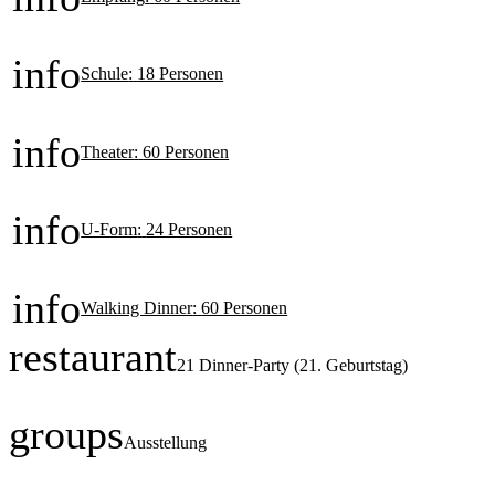
info
Schule
:
18 Personen
info
Theater
:
60 Personen
info
U-Form
:
24 Personen
info
Walking Dinner
:
60 Personen
restaurant
21 Dinner-Party (21. Geburtstag)
groups
Ausstellung