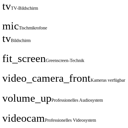
tv
TV-Bildschirm
mic
Tischmikrofone
tv
Bildschirm
fit_screen
Greenscreen-Technik
video_camera_front
Kameras verfügbar
volume_up
Professionelles Audiosystem
videocam
Professionelles Videosystem