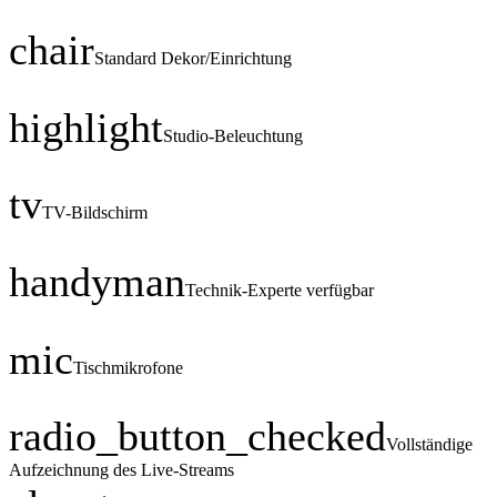
chair
Standard Dekor/Einrichtung
highlight
Studio-Beleuchtung
tv
TV-Bildschirm
handyman
Technik-Experte verfügbar
mic
Tischmikrofone
radio_button_checked
Vollständige
Aufzeichnung des Live-Streams