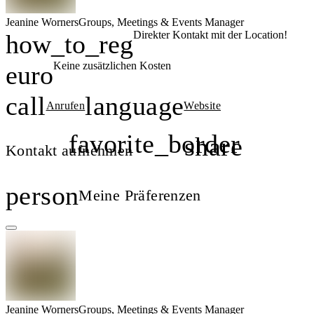
Jeanine
Worners
Groups, Meetings & Events Manager
Direkter Kontakt mit der Location!
how_to_reg
Keine zusätzlichen Kosten
euro
call
language
Anrufen
Website
favorite_border
share
Kontakt aufnehmen
,
person
Meine Präferenzen
Jeanine
Worners
Groups, Meetings & Events Manager