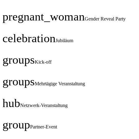
pregnant_woman
Gender Reveal Party
celebration
Jubiläum
groups
Kick-off
groups
Mehrtägige Veranstaltung
hub
Netzwerk-Veranstaltung
group
Partner-Event