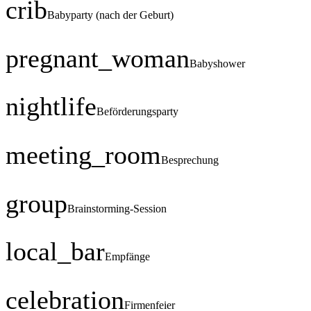
crib
Babyparty (nach der Geburt)
pregnant_woman
Babyshower
nightlife
Beförderungsparty
meeting_room
Besprechung
group
Brainstorming-Session
local_bar
Empfänge
celebration
Firmenfeier