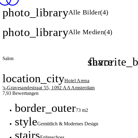
photo_library
Alle Bilder
(
4
)
photo_library
Alle Medien
(
4
)
share
favorite_
Salon
location_city
Hotel Arena
's-Gravesandestraat 55, 1092 AA Amsterdam
Durchschnittliche Bewertung von 7,9 von 10
Anzahl der Bewertungen: 3
7,9
3 Bewertungen
Highlights
Fläche
border_outer
73 m2
Ambiente
style
Gemütlich & Modernes Design
Stockwerk
stairs
Erdgeschoss