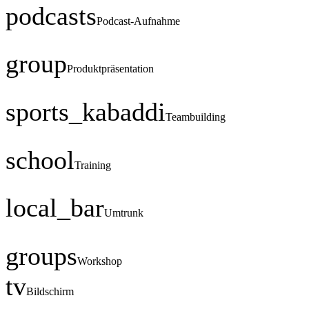
podcasts
Podcast-Aufnahme
group
Produktpräsentation
sports_kabaddi
Teambuilding
school
Training
local_bar
Umtrunk
groups
Workshop
tv
Bildschirm