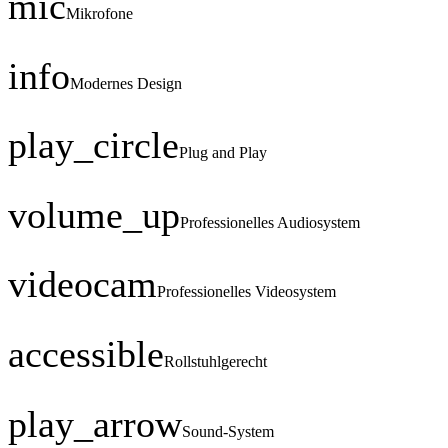
mic
Mikrofone
info
Modernes Design
play_circle
Plug and Play
volume_up
Professionelles Audiosystem
videocam
Professionelles Videosystem
accessible
Rollstuhlgerecht
play_arrow
Sound-System