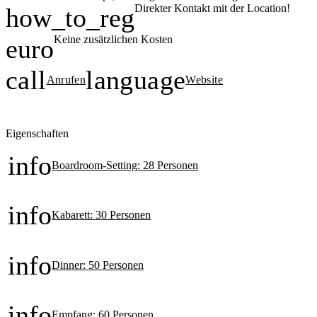
Direkter Kontakt mit der Location!
how_to_reg
Keine zusätzlichen Kosten
euro
call
language
Anrufen
Website
Eigenschaften
info
Boardroom-Setting
:
28 Personen
info
Kabarett
:
30 Personen
info
Dinner
:
50 Personen
info
Empfang
:
60 Personen