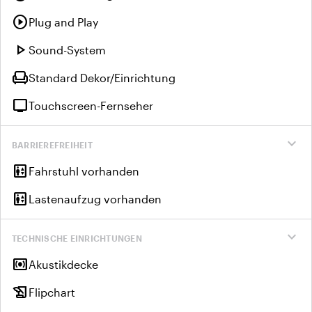
play_circle
Plug and Play
play_arrow
Sound-System
chair
Standard Dekor/Einrichtung
tv
Touchscreen-Fernseher
expand_more
BARRIEREFREIHEIT
elevator
Fahrstuhl vorhanden
elevator
Lastenaufzug vorhanden
expand_more
TECHNISCHE EINRICHTUNGEN
surround_sound
Akustikdecke
history_edu
Flipchart