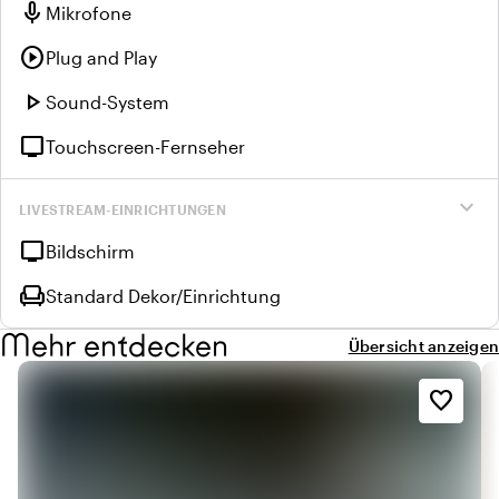
mic
Mikrofone
play_circle
Plug and Play
play_arrow
Sound-System
tv
Touchscreen-Fernseher
expand_more
LIVESTREAM-EINRICHTUNGEN
tv
Bildschirm
chair
Standard Dekor/Einrichtung
Mehr entdecken
Übersicht anzeigen
favorite_border