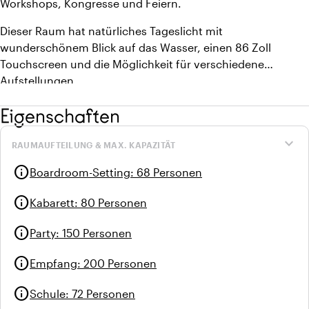
Workshops, Kongresse und Feiern.
Dieser Raum hat natürliches Tageslicht mit
wunderschönem Blick auf das Wasser, einen 86 Zoll
Touchscreen und die Möglichkeit für verschiedene
Aufstellungen.
Eigenschaften
expand_more
RAUMAUFTEILUNG & MAX. KAPAZITÄT
info
Boardroom-Setting
:
68 Personen
info
Kabarett
:
80 Personen
info
Party
:
150 Personen
info
Empfang
:
200 Personen
info
Schule
:
72 Personen