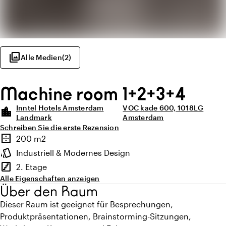
photo_library
Alle Medien
(
2
)
Machine room 1+2+3+4
Inntel Hotels Amsterdam
VOC kade 600, 1018LG
location_city
Landmark
Amsterdam
Schreiben Sie die erste Rezension
Highlights
border_outer
200 m2
Fläche
style
Industriell & Modernes Design
Ambiente
stairs
2. Etage
Stockwerk
Alle Eigenschaften anzeigen
Über den Raum
Dieser Raum ist geeignet für Besprechungen,
Produktpräsentationen, Brainstorming-Sitzungen,