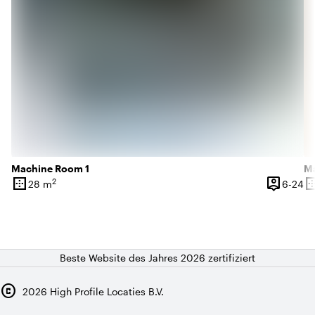
Machine Room 1
Ma
border_outer
person_pin
border_o
2
6 
28 m
6-24
Oberfläche
Kapazität
Ob
Beste Website des Jahres 2026 zertifiziert
copyright
2026
High Profile Locaties B.V.