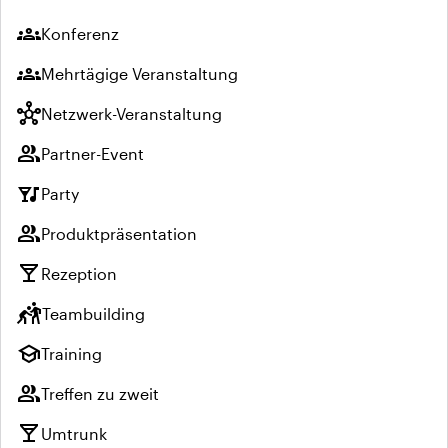
groups
Konferenz
groups
Mehrtägige Veranstaltung
hub
Netzwerk-Veranstaltung
group
Partner-Event
nightlife
Party
group
Produktpräsentation
local_bar
Rezeption
sports_kabaddi
Teambuilding
school
Training
group
Treffen zu zweit
local_bar
Umtrunk