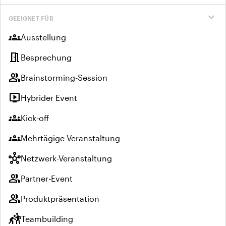
expand_more
GEEIGNET FÜR
groups
Ausstellung
meeting_room
Besprechung
group
Brainstorming-Session
live_tv
Hybrider Event
groups
Kick-off
groups
Mehrtägige Veranstaltung
hub
Netzwerk-Veranstaltung
group
Partner-Event
group
Produktpräsentation
sports_kabaddi
Teambuilding