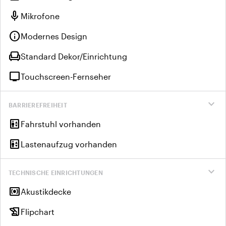
mic
Mikrofone
info
Modernes Design
chair
Standard Dekor/Einrichtung
tv
Touchscreen-Fernseher
expand_more
BARRIEREFREIHEIT
elevator
Fahrstuhl vorhanden
elevator
Lastenaufzug vorhanden
expand_more
TECHNISCHE EINRICHTUNGEN
surround_sound
Akustikdecke
history_edu
Flipchart