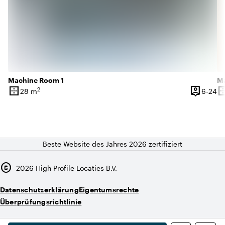
Machine Room 1
Ma
border_outer
person_pin
border_o
2
6 
28 m
6-24
Oberfläche
Kapazität
Ob
Beste Website des Jahres 2026 zertifiziert
copyright
2026
High Profile Locaties B.V.
Datenschutzerklärung
Eigentumsrechte
Überprüfungsrichtlinie