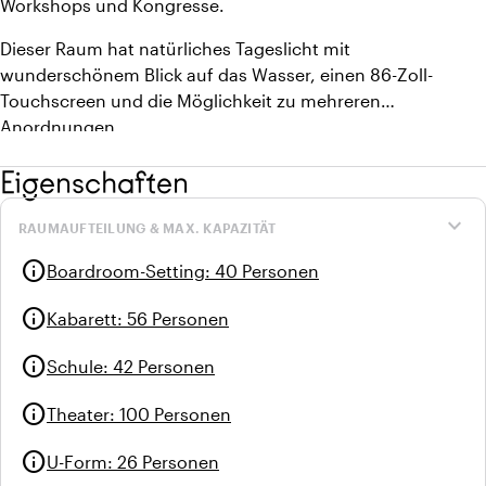
Workshops und Kongresse.
Dieser Raum hat natürliches Tageslicht mit
wunderschönem Blick auf das Wasser, einen 86-Zoll-
Touchscreen und die Möglichkeit zu mehreren
Anordnungen.
Eigenschaften
expand_more
RAUMAUFTEILUNG & MAX. KAPAZITÄT
info
Boardroom-Setting
:
40 Personen
info
Kabarett
:
56 Personen
info
Schule
:
42 Personen
info
Theater
:
100 Personen
info
U-Form
:
26 Personen