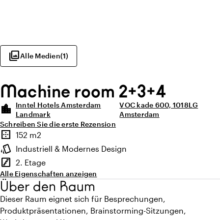
photo_library
Alle Medien
(
1
)
Machine room 2+3+4
Inntel Hotels Amsterdam
VOC kade 600, 1018LG
location_city
Landmark
Amsterdam
Schreiben Sie die erste Rezension
Highlights
border_outer
152 m2
Fläche
style
Industriell & Modernes Design
Ambiente
stairs
2. Etage
Stockwerk
Alle Eigenschaften anzeigen
Über den Raum
Dieser Raum eignet sich für Besprechungen,
Produktpräsentationen, Brainstorming-Sitzungen,