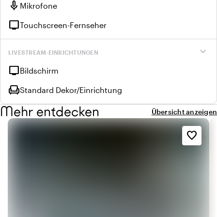
mic
Mikrofone
tv
Touchscreen-Fernseher
expand_more
LIVESTREAM-EINRICHTUNGEN
tv
Bildschirm
chair
Standard Dekor/Einrichtung
Mehr entdecken
Übersicht anzeigen
favorite_border