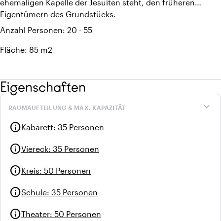
ehemaligen Kapelle der Jesuiten steht, den früheren
Eigentümern des Grundstücks.
Anzahl Personen: 20 - 55
Fläche: 85 m2
Eigenschaften
expand_more
RAUMAUFTEILUNG & MAX. KAPAZITÄT
info
Kabarett
:
35 Personen
info
Viereck
:
35 Personen
info
Kreis
:
50 Personen
info
Schule
:
35 Personen
info
Theater
:
50 Personen