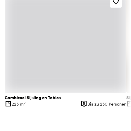
favorite_border
Combizaal Sijsling en Tobias
Si
border_outer
person_pin
border_o
2
225 m
Bis zu 250 Personen
Oberfläche
Kapazität
Ob