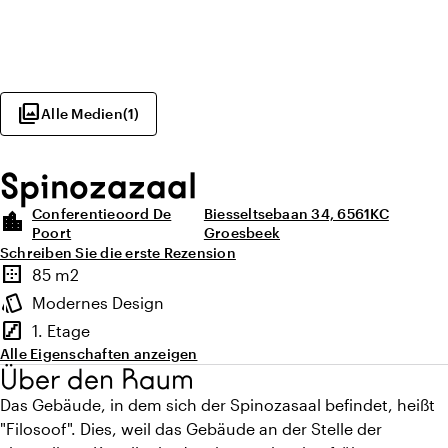
photo_library
Alle Medien
(
1
)
Spinozazaal
Conferentieoord De
Biesseltsebaan 34, 6561KC
location_city
Poort
Groesbeek
Schreiben Sie die erste Rezension
Highlights
border_outer
85 m2
Fläche
style
Modernes Design
Ambiente
stairs
1. Etage
Stockwerk
Alle Eigenschaften anzeigen
Über den Raum
Das Gebäude, in dem sich der Spinozasaal befindet, heißt
"Filosoof". Dies, weil das Gebäude an der Stelle der