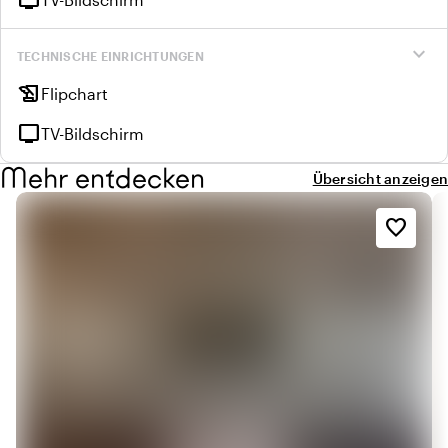
tv
expand_more
TECHNISCHE EINRICHTUNGEN
history_edu
Flipchart
tv
TV-Bildschirm
Mehr entdecken
Übersicht anzeigen
favorite_border