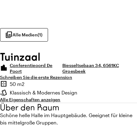
photo_library
Alle Medien
(
1
)
Tuinzaal
Conferentieoord De
Biesseltsebaan 34, 6561KC
location_city
Poort
Groesbeek
Schreiben Sie die erste Rezension
Highlights
border_outer
50 m2
Fläche
style
Klassisch & Modernes Design
Ambiente
Alle Eigenschaften anzeigen
Über den Raum
Schöne helle Halle im Hauptgebäude. Geeignet für kleine
bis mittelgroße Gruppen.