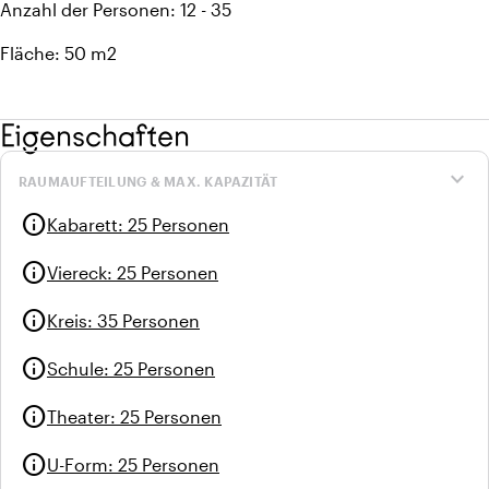
Anzahl der Personen: 12 - 35
Fläche: 50 m2
Eigenschaften
expand_more
RAUMAUFTEILUNG & MAX. KAPAZITÄT
info
Kabarett
:
25 Personen
info
Viereck
:
25 Personen
info
Kreis
:
35 Personen
info
Schule
:
25 Personen
info
Theater
:
25 Personen
info
U-Form
:
25 Personen