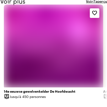
Voir plus
Voir l'aperçu
favorite_border
14e eeuwse gewelvenkelder De Hoofdwacht
Am
person_pin
person
Jusqu'à 450 personnes
Capacité
Ca