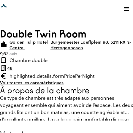
age chargée
menu
Double Twin Room
Golden Tulip Hotel
Burgemeester Loeffplein 98, 5211 RX 's-
location_city
Central
Hertogenbosch
Note moyenne de 9,6 sur 10
Nombre d'avis : 3
9,6
3 avis
Points forts
door_front
Chambre double
Type de chambre
meeting_room
48
euro
highlighted.details.formPricePerNight
Prix minimum
Voir toutes les caractéristiques
À propos de la chambre
Ce type de chambre est très adapté aux personnes
voyageant ensemble qui aiment avoir de l'espace. Les deux
grands lits ont un bon matelas, une couette agréable et
d'excellents oreillers. La salle de bain confortable dispose
de tout le nécessaire. Le Wifi est rapide et gratuit.