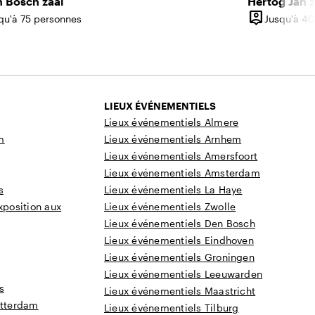
n Bosch zaal
Hertog Jan z
person_pin
qu'à 75 personnes
Jusqu'à 40
ité
Capacité
LIEUX ÉVÉNEMENTIELS
Lieux événementiels Almere
m
Lieux événementiels Arnhem
Lieux événementiels Amersfoort
Lieux événementiels Amsterdam
s
Lieux événementiels La Haye
xposition aux
Lieux événementiels Zwolle
Lieux événementiels Den Bosch
Lieux événementiels Eindhoven
Lieux événementiels Groningen
Lieux événementiels Leeuwarden
s
Lieux événementiels Maastricht
otterdam
Lieux événementiels Tilburg