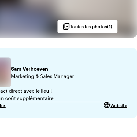
photo_library
Toutes les photos
(
1
)
Sam
Verhoeven
Marketing & Sales Manager
0
ct direct avec le lieu !
n coût supplémentaire
language
ler
Website