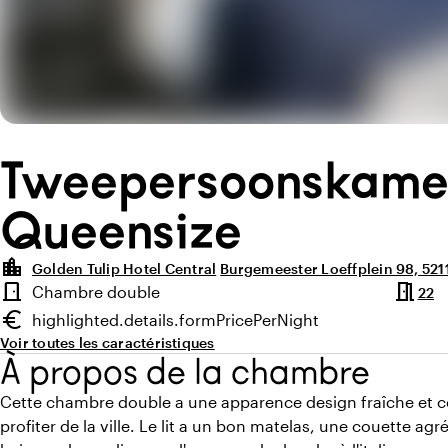
Tweepersoonskame
Queensize
location_city
Golden Tulip Hotel Central
Burgemeester Loeffplein 98, 52
Points forts
meeting_room
door_front
Chambre double
22
Type de chambre
euro
highlighted.details.formPricePerNight
Prix minimum
Voir toutes les caractéristiques
À propos de la chambre
Cette chambre double a une apparence design fraîche et c
profiter de la ville. Le lit a un bon matelas, une couette agré