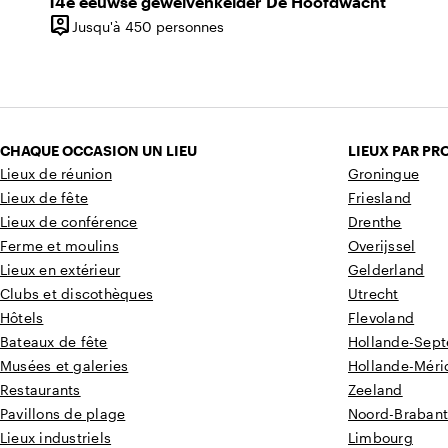
14e eeuwse gewelvenkelder De Hoofdwacht
person_pin
Jusqu'à 450 personnes
Capacité
CHAQUE OCCASION UN LIEU
LIEUX PAR PR
Lieux de réunion
Groningue
Lieux de fête
Friesland
Lieux de conférence
Drenthe
Ferme et moulins
Overijssel
Lieux en extérieur
Gelderland
Clubs et discothèques
Utrecht
Hôtels
Flevoland
Bateaux de fête
Hollande-Sept
Musées et galeries
Hollande-Méri
Restaurants
Zeeland
Pavillons de plage
Noord-Braban
Lieux industriels
Limbourg