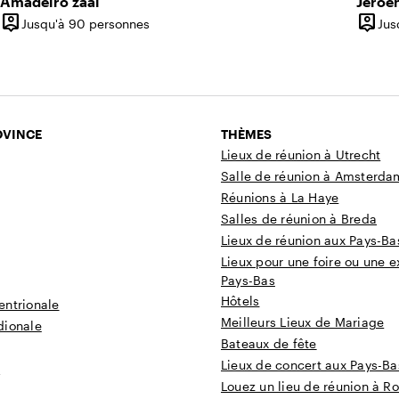
Amadeiro zaal
Jeroe
person_pin
person_pin
Jusqu'à 90 personnes
Jus
Capacité
Capac
OVINCE
THÈMES
Lieux de réunion à Utrecht
Salle de réunion à Amsterda
Réunions à La Haye
Salles de réunion à Breda
Lieux de réunion aux Pays-Ba
Lieux pour une foire ou une e
Pays-Bas
Hôtels
entrionale
Meilleurs Lieux de Mariage
dionale
Bateaux de fête
Lieux de concert aux Pays-Ba
t
Louez un lieu de réunion à R