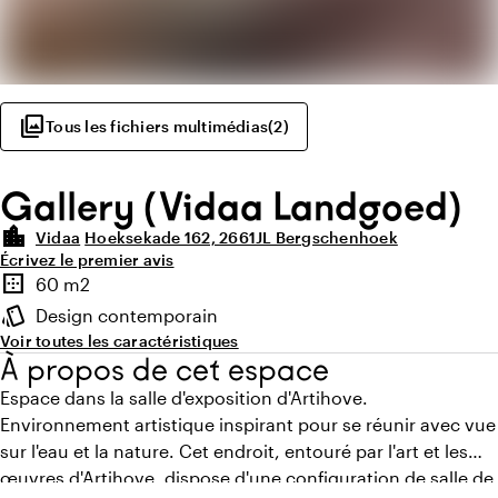
photo_library
Tous les fichiers multimédias
(
2
)
Gallery (Vidaa Landgoed)
location_city
Vidaa
Hoeksekade 162, 2661JL Bergschenhoek
Écrivez le premier avis
Points forts
border_outer
60 m2
Superficie
style
Design contemporain
Ambiance
Voir toutes les caractéristiques
À propos de cet espace
Espace dans la salle d'exposition d'Artihove.
Environnement artistique inspirant pour se réunir avec vue
sur l'eau et la nature. Cet endroit, entouré par l'art et les
œuvres d'Artihove, dispose d'une configuration de salle de