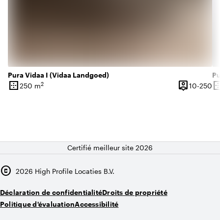
Pura Vidaa I (Vidaa Landgoed)
Pu
border_outer
person_pin
border_o
2
De
250 m
10-250
Superficie
Capacité
Su
Certifié meilleur site 2026
copyright
2026
High Profile Locaties B.V.
Déclaration de confidentialité
Droits de propriété
Politique d'évaluation
Accessibilité