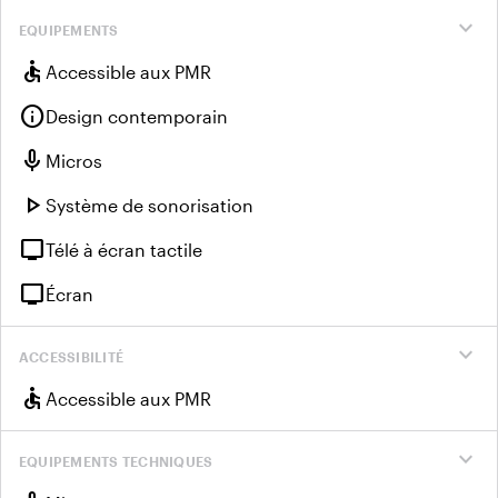
expand_more
EQUIPEMENTS
accessible
Accessible aux PMR
info
Design contemporain
mic
Micros
play_arrow
Système de sonorisation
tv
Télé à écran tactile
tv
Écran
expand_more
ACCESSIBILITÉ
accessible
Accessible aux PMR
expand_more
EQUIPEMENTS TECHNIQUES