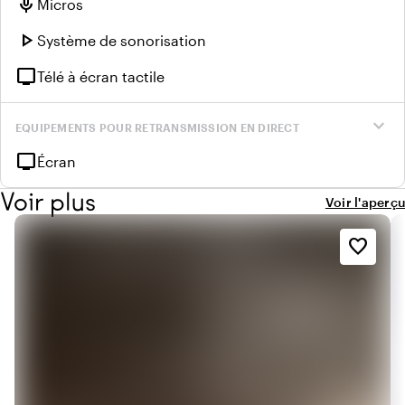
mic
Micros
play_arrow
Système de sonorisation
tv
Télé à écran tactile
expand_more
EQUIPEMENTS POUR RETRANSMISSION EN DIRECT
tv
Écran
Voir plus
Voir l'aperçu
favorite_border