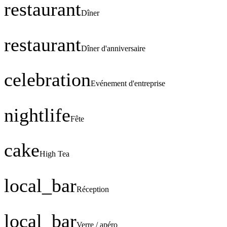
restaurant
Dîner
restaurant
Dîner d'anniversaire
celebration
Evénement d'entreprise
nightlife
Fête
cake
High Tea
local_bar
Réception
local_bar
Verre / apéro