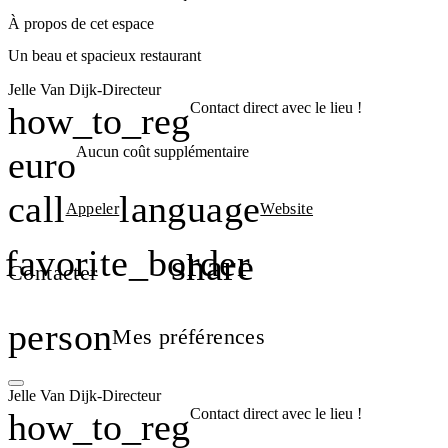
À propos de cet espace
Un beau et spacieux restaurant
Jelle
Van Dijk
-Directeur
Contact direct avec le lieu !
how_to_reg
Aucun coût supplémentaire
euro
call
language
Appeler
Website
favorite_border
share
Contacter
,
person
Mes préférences
Jelle
Van Dijk
-Directeur
Contact direct avec le lieu !
how_to_reg