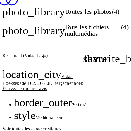
photo_library
Toutes les photos
(
4
)
Tous les fichiers
(
4
)
photo_library
multimédias
share
favorite_
Restaurant (Vidaa Lago)
location_city
Vidaa
Hoeksekade 162, 2661JL Bergschenhoek
Écrivez le premier avis
Points forts
Superficie
border_outer
200 m2
Ambiance
style
Méditerranéen
Voir toutes les caractéristiques