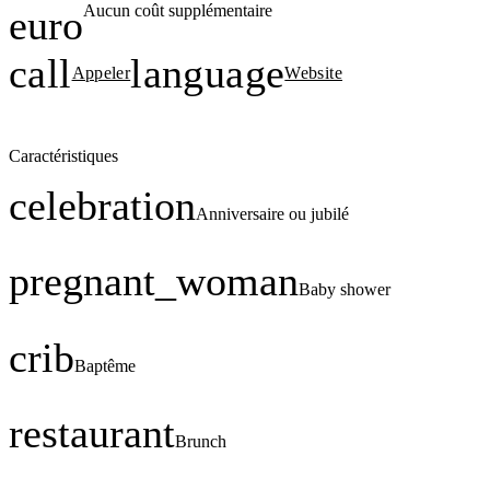
Aucun coût supplémentaire
euro
call
language
Appeler
Website
Caractéristiques
celebration
Anniversaire ou jubilé
pregnant_woman
Baby shower
crib
Baptême
restaurant
Brunch