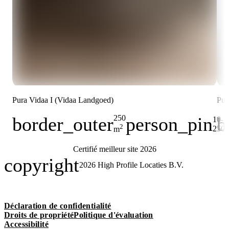
Pura Vidaa I (Vidaa Landgoed)
Pur
border_outer
person_pin
b
250
10-
Superficie
Capacité
Sup
2
D
250
m
Certifié meilleur site 2026
copyright
2026
High Profile Locaties B.V.
Déclaration de confidentialité
Droits de propriété
Politique d'évaluation
Accessibilité