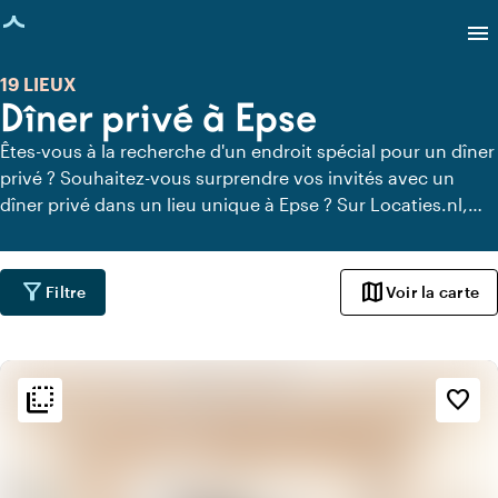
age chargée
menu
19 LIEUX
Dîner privé à Epse
Êtes-vous à la recherche d'un endroit spécial pour un dîner
privé ? Souhaitez-vous surprendre vos invités avec un
dîner privé dans un lieu unique à Epse ? Sur Locaties.nl,
vous pouvez trouver rapidement et facilement tous les
lieux à Epse où vous pouvez dîner en toute tranquillité.
Découvrez tous les lieux de restauration privée pour un
filter_alt
map
Filtre
Voir la carte
délicieux dîner privé.
flip_to_back
flip_to_back
Ambiance
favorite_border
info
Coloré
info
Design contemporain