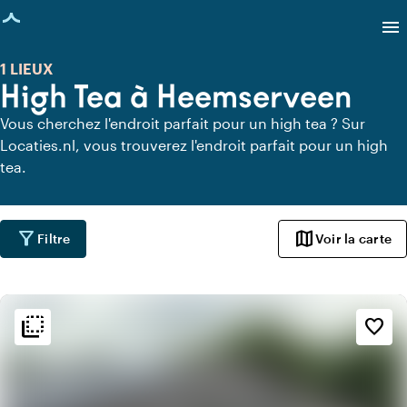
age chargée
menu
1 LIEUX
High Tea à Heemserveen
Vous cherchez l'endroit parfait pour un high tea ? Sur
Locaties.nl, vous trouverez l'endroit parfait pour un high
tea.
filter_alt
map
Filtre
Voir la carte
flip_to_back
flip_to_back
Ambiance
favorite_border
info
Pub/café
info
Rustique