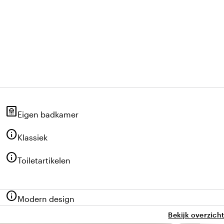
bathroom
Eigen badkamer
info
Klassiek
info
Toiletartikelen
info
Modern design
Bekijk overzicht