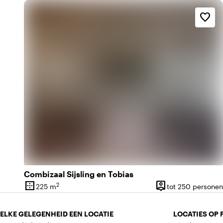
favorite_border
Combizaal Sijsling en Tobias
border_outer
person_pin
2
225 m
tot 250 personen
Oppervlakte
Capaciteit
ELKE GELEGENHEID EEN LOCATIE
LOCATIES OP 