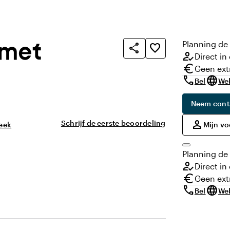
 met
Planning
de
share
favorite_border
how_to_reg
Direct in
euro
Geen ext
call
language
Bel
We
Neem cont
,
person
Schrijf de eerste beoordeling
eek
Mijn v
Planning
de
how_to_reg
Direct in
euro
Geen ext
call
language
Bel
We