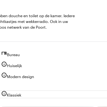
ben douche en toilet op de kamer. Iedere
chtkastjes met wekkerradio. Ook in uw
oos netwerk van de Poort.
desk
Bureau
info
Huiselijk
info
Modern design
info
Klassiek