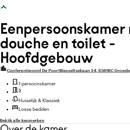
photo_library
photo_library
agina geladen
Alle foto's
(
1
)
Alle media
(
1
)
Eenpersoonskamer
douche en toilet -
Hoofdgebouw
location_city
Conferentieoord De Poort
Biesseltsebaan 34, 6561KC Groesb
Highlights
door_front
Type kamer
1 persoonskamer
meeting_room
5
style
Sfeer en uitstraling
Huiselijk & Klassiek
bed
Losse bedden
Bekijk alle kenmerken
Over de kamer