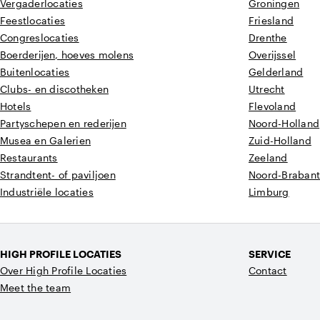
Vergaderlocaties
Groningen
Feestlocaties
Friesland
Congreslocaties
Drenthe
Boerderijen, hoeves molens
Overijssel
Buitenlocaties
Gelderland
Clubs- en discotheken
Utrecht
Hotels
Flevoland
Partyschepen en rederijen
Noord-Holland
Musea en Galerien
Zuid-Holland
Restaurants
Zeeland
Strandtent- of paviljoen
Noord-Braban
Industriële locaties
Limburg
HIGH PROFILE LOCATIES
SERVICE
Over High Profile Locaties
Contact
Meet the team