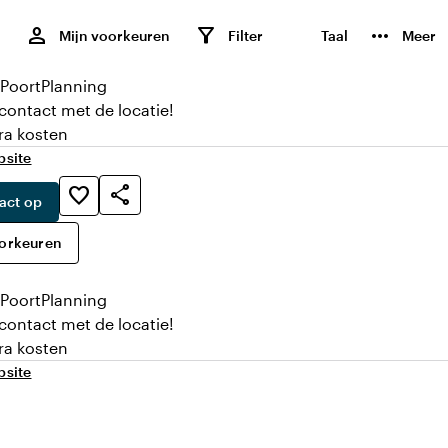
,
person
filter_alt
more_horiz
Mijn voorkeuren
Filter
Taal
Meer
 Poort
Planning
 contact met de locatie!
ra kosten
bsite
share
favorite_border
act op
oorkeuren
 Poort
Planning
 contact met de locatie!
ra kosten
bsite