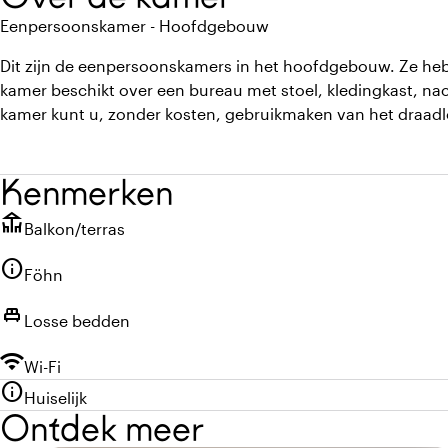
Eenpersoonskamer - Hoofdgebouw
Dit zijn de eenpersoonskamers in het hoofdgebouw. Ze heb
kamer beschikt over een bureau met stoel, kledingkast, na
kamer kunt u, zonder kosten, gebruikmaken van het draadl
Kenmerken
deck
Balkon/terras
info
Föhn
single_bed
Losse bedden
wifi
Wi-Fi
info
Huiselijk
Ontdek meer