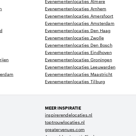
Evenementenlocaties Almere
m
Evenementenlocaties Arnhem
Evenementenlocaties Amersfoort
Evenementenlocaties Amsterdam
nd
Evenementenlocaties Den Haag
Evenementenlocaties Zwolle
Evenementenlocaties Den Bosch
Evenementenlocaties Eindhoven
ijen
Evenementenlocaties Groningen
Evenementenlocaties Leeuwarden
tterdam
Evenementenlocaties Maastricht
Evenementenlocaties Tilburg
MEER INSPIRATIE
inspirerendelocaties.nl
toptrouwlocaties.nl
greatervenues.com