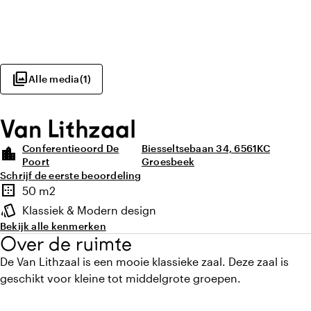
photo_library
Alle media
(
1
)
Van Lithzaal
Conferentieoord De
Biesseltsebaan 34, 6561KC
location_city
Poort
Groesbeek
Schrijf de eerste beoordeling
Highlights
border_outer
50 m2
Oppervlakte
style
Klassiek & Modern design
Sfeer en uitstraling
Bekijk alle kenmerken
Over de ruimte
De Van Lithzaal is een mooie klassieke zaal. Deze zaal is
geschikt voor kleine tot middelgrote groepen.