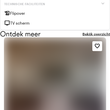
expand_more
TECHNISCHE FACILITEITEN
history_edu
Flipover
tv
TV scherm
Ontdek meer
Bekijk overzicht
favorite_border