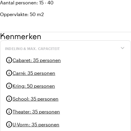
Aantal personen: 15 - 40
Oppervlakte: 50 m2
Kenmerken
expand_more
INDELING & MAX. CAPACITEIT
info
Cabaret
:
35 personen
info
Carré
:
35 personen
info
Kring
:
50 personen
info
School
:
35 personen
info
Theater
:
35 personen
info
U-Vorm
:
35 personen