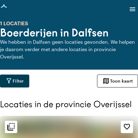
agina geladen
menu
1 LOCATIES
Boerderijen in Dalfsen
We hebben in Dalfsen geen locaties gevonden. We helpen
je daarom verder met andere locaties in provincie
Overijssel.
filter_alt
map
Filter
Toon kaart
Locaties in de provincie Overijssel
flip_to_back
flip_to_back
Sfeer en esthetiek
favorite_border
home
Huiselijk