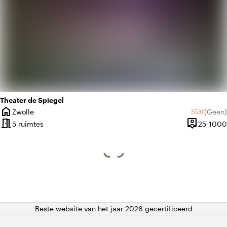
Theater de Spiegel
home
star
Zwolle
(
Geen
)
Plaats
Geen beo
meeting_room
person_pin
5 ruimtes
25-1000
Capaciteit
Beste website van het jaar 2026 gecertificeerd