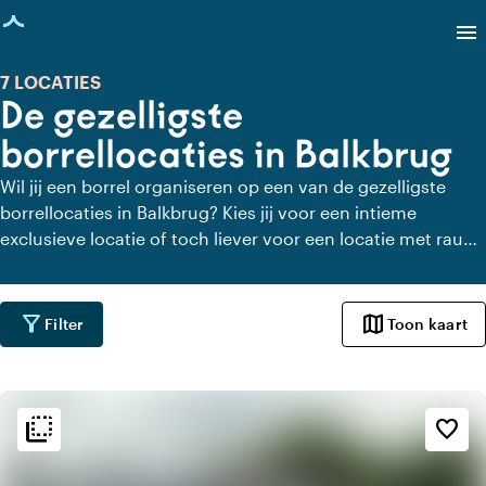
agina geladen
menu
7 LOCATIES
De gezelligste
borrellocaties in Balkbrug
Wil jij een borrel organiseren op een van de gezelligste
borrellocaties in Balkbrug? Kies jij voor een intieme
exclusieve locatie of toch liever voor een locatie met rauw
industrieel karakter om te borrelen in Balkbrug? Hier vind je
een lijst met de geschikte locatie om wat te vieren samen
met je collega’s.
filter_alt
map
Filter
Toon kaart
flip_to_back
flip_to_back
Sfeer en esthetiek
favorite_border
info
Bruin Cafe
landscape
Landelijk