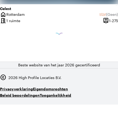
Celest
home
star
Rotterdam
(
Geen
)
Plaats
Geen beo
meeting_room
person_pin
1 ruimte
1-275
Capacit
Beste website van het jaar 2026 gecertificeerd
copyright
2026
High Profile Locaties B.V.
Privacyverklaring
Eigendomsrechten
Beleid beoordelingen
Toegankelijkheid