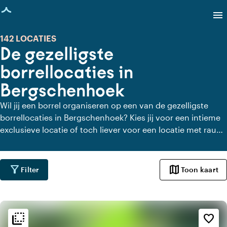
agina geladen
menu
142 LOCATIES
De gezelligste
borrellocaties in
Bergschenhoek
Wil jij een borrel organiseren op een van de gezelligste
borrellocaties in Bergschenhoek? Kies jij voor een intieme
exclusieve locatie of toch liever voor een locatie met rauw
industrieel karakter om te borrelen in Bergschenhoek? Hier
vind je een lijst met de geschikte locatie om wat te vieren
samen met je collega’s.
filter_alt
map
Filter
Toon kaart
flip_to_back
flip_to_back
Sfeer en esthetiek
favorite_border