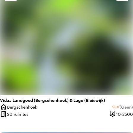
palette
Bohemian / Ibiza
landscape
Landelijk
Vidaa Landgoed (Bergschenhoek) & Lago (Bleiswijk)
home
star
Bergschenhoek
(
Geen
)
Plaats
Geen beo
meeting_room
person_pin
20 ruimtes
10-2500
Capaciteit