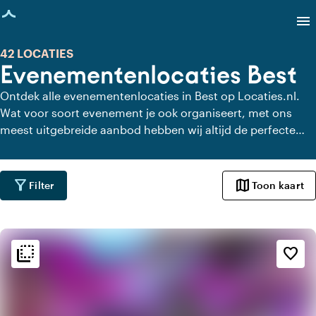
agina geladen
menu
42 LOCATIES
Evenementenlocaties Best
Ontdek alle evenementenlocaties in Best op Locaties.nl.
Wat voor soort evenement je ook organiseert, met ons
meest uitgebreide aanbod hebben wij altijd de perfecte
locatie voor jouw evenement in Best.
filter_alt
map
Filter
Toon kaart
flip_to_back
flip_to_back
Sfeer en esthetiek
favorite_border
spa
Botanisch