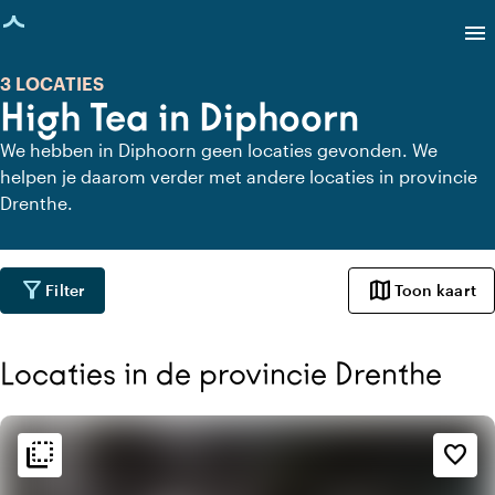
agina geladen
menu
3 LOCATIES
High Tea in Diphoorn
We hebben in Diphoorn geen locaties gevonden. We
helpen je daarom verder met andere locaties in provincie
Drenthe.
filter_alt
map
Filter
Toon kaart
Locaties in de provincie Drenthe
flip_to_back
flip_to_back
Sfeer en esthetiek
favorite_border
style
Hotel Chic