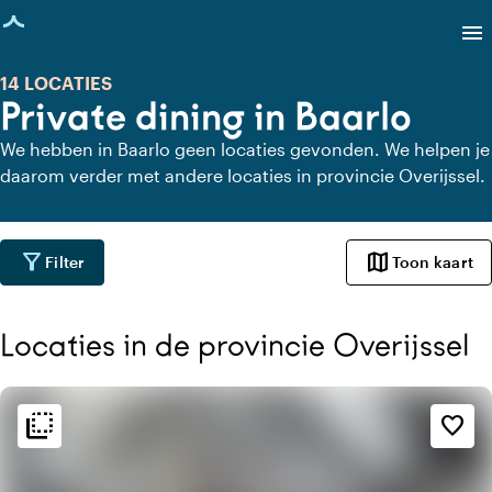
agina geladen
menu
14 LOCATIES
Private dining in Baarlo
We hebben in Baarlo geen locaties gevonden. We helpen je
daarom verder met andere locaties in provincie Overijssel.
filter_alt
map
Filter
Toon kaart
Locaties in de provincie Overijssel
flip_to_back
flip_to_back
Sfeer en esthetiek
favorite_border
style
Hotel Chic
home
Huiselijk