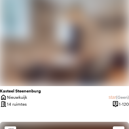
home
Huiselijk
Kasteel Steenenburg
home
star
Nieuwkuijk
(
Geen
)
Plaats
Geen beo
meeting_room
person_pin
14 ruimtes
1-120
Capacit