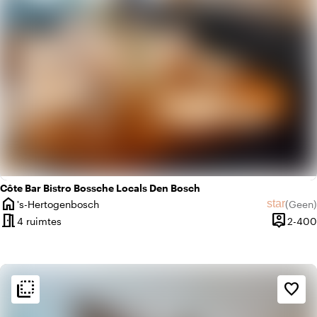
Côte Bar Bistro Bossche Locals Den Bosch
home
star
's-Hertogenbosch
(
Geen
)
Plaats
Geen beo
meeting_room
person_pin
4 ruimtes
2-400
Capacite
flip_to_back
flip_to_back
Sfeer en esthetiek
favorite_border
style
Hotel Chic