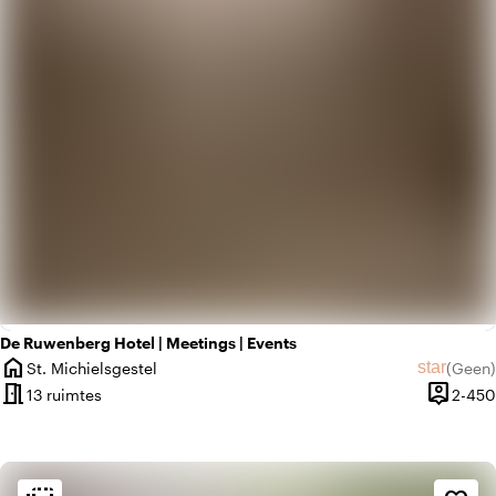
De Ruwenberg Hotel | Meetings | Events
home
star
St. Michielsgestel
(
Geen
)
Plaats
Geen beo
meeting_room
person_pin
13 ruimtes
2-450
Capacite
Sfeer en esthetiek