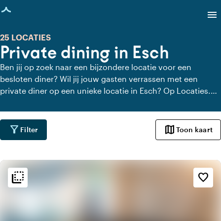
agina geladen
menu
25 LOCATIES
Private dining in Esch
Ben jij op zoek naar een bijzondere locatie voor een
besloten diner? Wil jij jouw gasten verrassen met een
private diner op een unieke locatie in Esch? Op Locaties.nl
vind je snel en gemakkelijk alle locaties in Esch waar je in
alle rust kunt dineren. Bekijk alle private dining locaties
voor een heerlijk verzorgd private diner.
filter_alt
map
Filter
Toon kaart
flip_to_back
flip_to_back
Sfeer en esthetiek
favorite_border
weekend
Klassiek
favorite
Romantisch