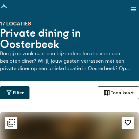
agina geladen
menu
17 LOCATIES
Private dining in
Oosterbeek
Ben jij op zoek naar een bijzondere locatie voor een
besloten diner? Wil jij jouw gasten verrassen met een
private diner op een unieke locatie in Oosterbeek? Op
Locaties.nl vind je snel en gemakkelijk alle locaties in
Oosterbeek waar je in alle rust kunt dineren. Bekijk alle
private dining locaties voor een heerlijk verzorgd private
filter_alt
map
Filter
Toon kaart
diner.
flip_to_back
flip_to_back
Sfeer en esthetiek
favorite_border
apartment
Modern design
trending_up
Trendy