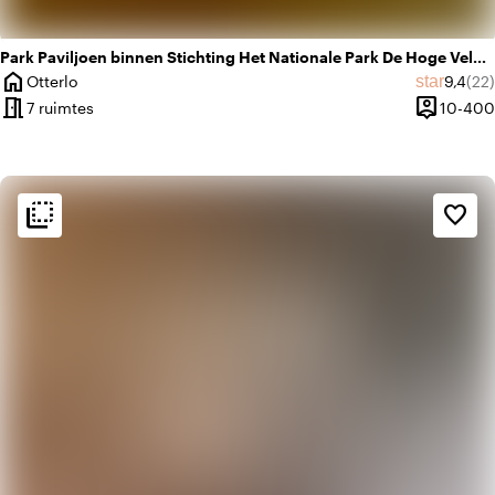
Park Paviljoen binnen Stichting Het Nationale Park De Hoge Veluwe
home
Gemidd
Aan
star
Otterlo
9,4
(22)
Plaats
meeting_room
person_pin
7 ruimtes
10-400
Capacitei
flip_to_back
flip_to_back
Sfeer en esthetiek
favorite_border
style
Hotel Chic
home
Huiselijk