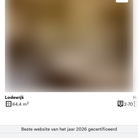
Lodewijk
H
border_outer
person_pin
border_o
2
2 
64,4 m
2-70
Oppervlakte
Capacite
Op
Beste website van het jaar 2026 gecertificeerd