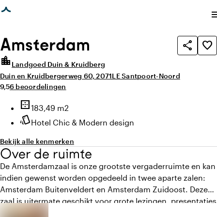
agina geladen
photo_library
photo_library
Alle foto's
(
3
)
Alle media
(
3
)
me
Amsterdam
share
favorite_border
location_city
Landgoed Duin & Kruidberg
Duin en Kruidbergerweg 60, 2071LE Santpoort-Noord
Gemiddelde beoordeling van 9,5 uit 10
Aantal beoordelingen: 6
9,5
6 beoordelingen
Highlights
border_outer
Oppervlakte
183,49 m2
style
Sfeer en uitstraling
Hotel Chic & Modern design
Bekijk alle kenmerken
Over de ruimte
De Amsterdamzaal is onze grootste vergaderruimte en kan
indien gewenst worden opgedeeld in twee aparte zalen:
Amsterdam Buitenveldert en Amsterdam Zuidoost. Deze
zaal is uitermate geschikt voor grote lezingen, presentaties
of sessies met live sprekers. De ruimte is uitgerust met