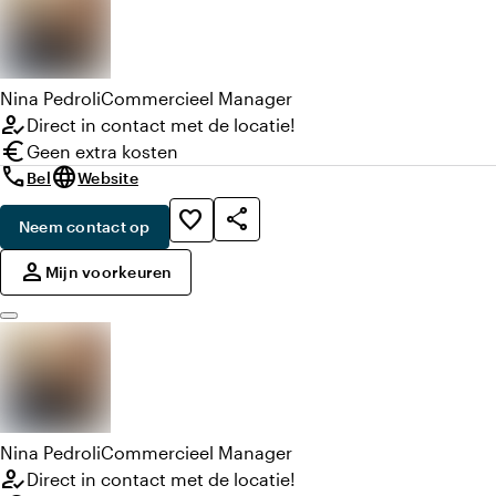
twee beamers en biedt volop flexibiliteit voor diverse
opstellingen.
Nina
Pedroli
Commercieel Manager
how_to_reg
Direct in contact met de locatie!
euro
Geen extra kosten
call
language
Bel
Website
share
favorite_border
Neem contact op
,
person
Mijn voorkeuren
Nina
Pedroli
Commercieel Manager
how_to_reg
Direct in contact met de locatie!