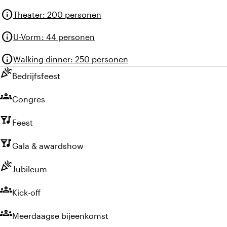
info
Theater
:
200 personen
info
U-Vorm
:
44 personen
info
Walking dinner
:
250 personen
celebration
Bedrijfsfeest
groups
Congres
nightlife
Feest
nightlife
Gala & awardshow
celebration
Jubileum
groups
Kick-off
groups
Meerdaagse bijeenkomst