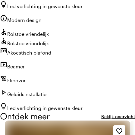
lightbulb
Led verlichting in gewenste kleur
info
Modern design
accessible
Rolstoelvriendelijk
accessible
Rolstoelvriendelijk
surround_sound
Akoestisch plafond
smart_display
Beamer
history_edu
Flipover
play_arrow
Geluidsinstallatie
lightbulb
Led verlichting in gewenste kleur
Ontdek meer
Bekijk overzicht
favorite_border