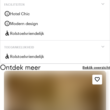
expand_more
FACILITEITEN
info
Hotel Chic
info
Modern design
accessible
Rolstoelvriendelijk
expand_more
TOEGANKELIJKHEID
accessible
Rolstoelvriendelijk
Ontdek meer
Bekijk overzicht
favorite_border