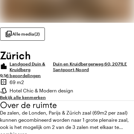
photo_library
Alle media
(
2
)
Zürich
Landgoed Duin &
Duin en Kruidbergerweg 60, 2071LE
location_city
Kruidberg
Santpoort-Noord
Gemiddelde beoordeling van 9,5 uit 10
Aantal beoordelingen: 6
9,5
6 beoordelingen
Highlights
border_outer
69 m2
Oppervlakte
style
Hotel Chic & Modern design
Sfeer en uitstraling
Bekijk alle kenmerken
Over de ruimte
De zalen, de Londen, Parijs & Zürich zaal (69m2 per zaal)
kunnen gecombineerd worden naar 1 grote plenaire zaal,
ook is het mogelijk om 2 van de 3 zalen met elkaar te