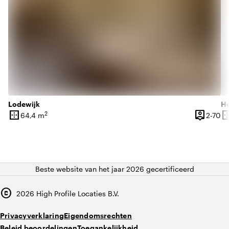
Lodewijk
H
border_outer
person_pin
border_o
2
2 
64,4 m
2-70
Oppervlakte
Capacite
Op
Beste website van het jaar 2026 gecertificeerd
copyright
2026
High Profile Locaties B.V.
Privacyverklaring
Eigendomsrechten
Beleid beoordelingen
Toegankelijkheid