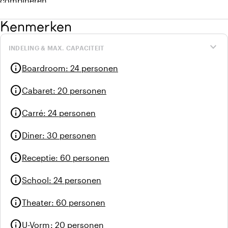
combineren.
Kenmerken
expand_more
INDELING & MAX. CAPACITEIT
info
Boardroom
:
24 personen
info
Cabaret
:
20 personen
info
Carré
:
24 personen
info
Diner
:
30 personen
info
Receptie
:
60 personen
info
School
:
24 personen
info
Theater
:
60 personen
info
U-Vorm
:
20 personen