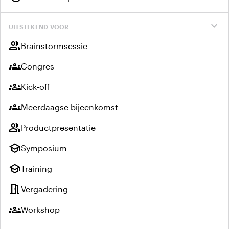
expand_more
UITSTEKEND VOOR
group
Brainstormsessie
groups
Congres
groups
Kick-off
groups
Meerdaagse bijeenkomst
group
Productpresentatie
school
Symposium
school
Training
meeting_room
Vergadering
groups
Workshop