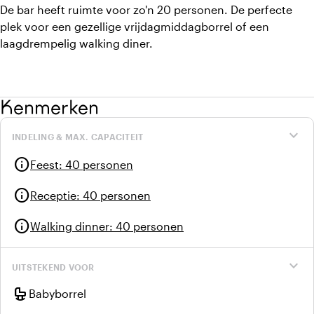
De bar heeft ruimte voor zo'n 20 personen. De perfecte
plek voor een gezellige vrijdagmiddagborrel of een
laagdrempelig walking diner.
Kenmerken
expand_more
INDELING & MAX. CAPACITEIT
info
Feest
:
40 personen
info
Receptie
:
40 personen
info
Walking dinner
:
40 personen
expand_more
UITSTEKEND VOOR
crib
Babyborrel