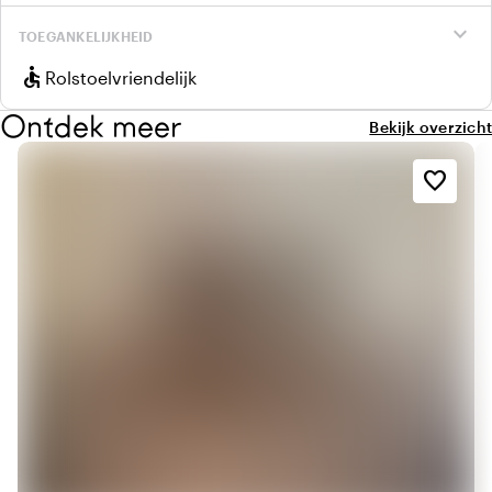
expand_more
TOEGANKELIJKHEID
accessible
Rolstoelvriendelijk
Ontdek meer
Bekijk overzicht
favorite_border