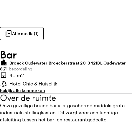
photo_library
Alle media
(
1
)
Bar
location_city
Broeck Oudewater
Broeckerstraat 20, 3421BL Oudewater
Gemiddelde beoordeling van 8,7 uit 10
Aantal beoordelingen: 1
8,7
1 beoordeling
Highlights
border_outer
40 m2
Oppervlakte
style
Hotel Chic & Huiselijk
Sfeer en uitstraling
Bekijk alle kenmerken
Over de ruimte
Onze gezellige bruine bar is afgeschermd middels grote
industriële stellingkasten. Dit zorgt voor een luchtige
afsluiting tussen het bar- en restaurantgedeelte.