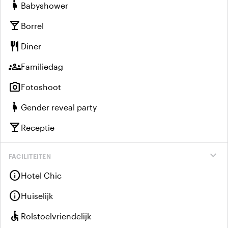
pregnant_woman
Babyshower
local_bar
Borrel
restaurant
Diner
groups
Familiedag
photo_camera
Fotoshoot
pregnant_woman
Gender reveal party
local_bar
Receptie
expand_more
FACILITEITEN
info
Hotel Chic
info
Huiselijk
accessible
Rolstoelvriendelijk