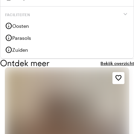
expand_more
FACILITEITEN
info
Oosten
info
Parasols
info
Zuiden
Ontdek meer
Bekijk overzicht
favorite_border