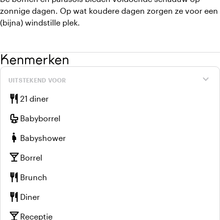
zonnige dagen. Op wat koudere dagen zorgen ze voor een
(bijna) windstille plek.
Kenmerken
expand_more
UITSTEKEND VOOR
restaurant
21 diner
crib
Babyborrel
pregnant_woman
Babyshower
local_bar
Borrel
restaurant
Brunch
restaurant
Diner
local_bar
Receptie