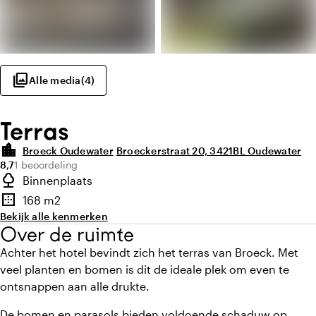
photo_library
Alle media
(
4
)
Terras
location_city
Broeck Oudewater
Broeckerstraat 20, 3421BL Oudewater
Gemiddelde beoordeling van 8,7 uit 10
Aantal beoordelingen: 1
8,7
1 beoordeling
Highlights
nature
Binnenplaats
highlighted.details.outdoorSpaceType
border_outer
168 m2
Oppervlakte
Bekijk alle kenmerken
Over de ruimte
Achter het hotel bevindt zich het terras van Broeck. Met
veel planten en bomen is dit de ideale plek om even te
ontsnappen aan alle drukte.
De bomen en parasols bieden voldoende schaduw op