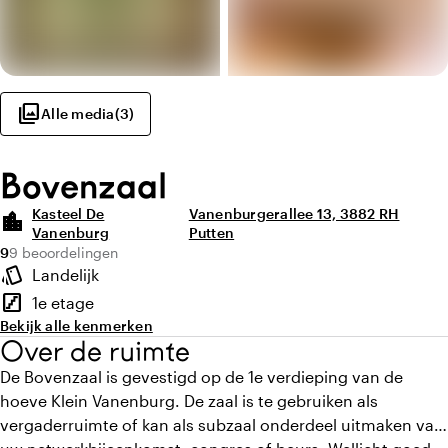
photo_library
Alle media
(
3
)
Bovenzaal
Kasteel De
Vanenburgerallee 13, 3882 RH
location_city
Vanenburg
Putten
Gemiddelde beoordeling van 9 uit 10
Aantal beoordelingen: 9
9
9 beoordelingen
Highlights
style
Landelijk
Sfeer en uitstraling
stairs
1e etage
Verdieping
Bekijk alle kenmerken
Over de ruimte
De Bovenzaal is gevestigd op de 1e verdieping van de
hoeve Klein Vanenburg. De zaal is te gebruiken als
vergaderruimte of kan als subzaal onderdeel uitmaken van