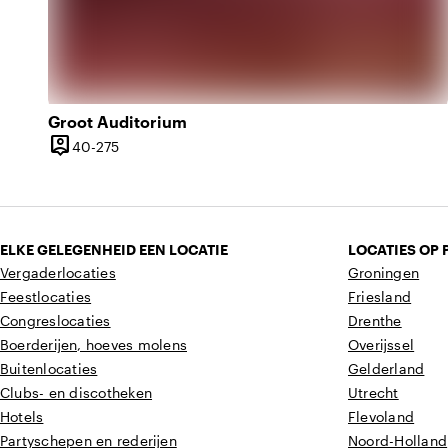
Groot Auditorium
person_pin
40 tot 275 personen
40-275
Capaciteit
ELKE GELEGENHEID EEN LOCATIE
LOCATIES OP 
Vergaderlocaties
Groningen
Feestlocaties
Friesland
Congreslocaties
Drenthe
Boerderijen, hoeves molens
Overijssel
Buitenlocaties
Gelderland
Clubs- en discotheken
Utrecht
Hotels
Flevoland
Partyschepen en rederijen
Noord-Holland