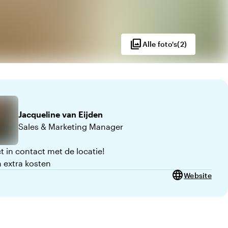
photo_library
Alle foto's
(
2
)
0
Jacqueline
van Eijden
Sales & Marketing Manager
t in contact met de locatie!
 extra kosten
language
Website