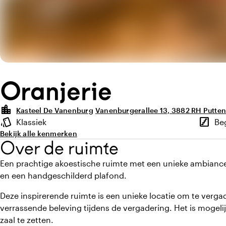
Oranjerie
location_city
Kasteel De Vanenburg
Vanenburgerallee 13, 3882 RH Putte
Highlights
style
stairs
Klassiek
Be
Sfeer en uitstraling
Verdie
Bekijk alle kenmerken
Over de ruimte
Een prachtige akoestische ruimte met een unieke ambiance,
en een handgeschilderd plafond.
Deze inspirerende ruimte is een unieke locatie om te verg
verrassende beleving tijdens de vergadering. Het is mogeli
zaal te zetten.