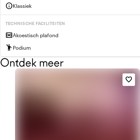
info
Klassiek
TECHNISCHE FACILITEITEN
surround_sound
Akoestisch plafond
emoji_people
Podium
Ontdek meer
favorite_border