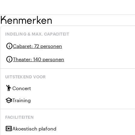
Kenmerken
INDELING & MAX. CAPACITEIT
info
Cabaret
:
72 personen
info
Theater
:
140 personen
UITSTEKEND VOOR
emoji_people
Concert
school
Training
FACILITEITEN
surround_sound
Akoestisch plafond