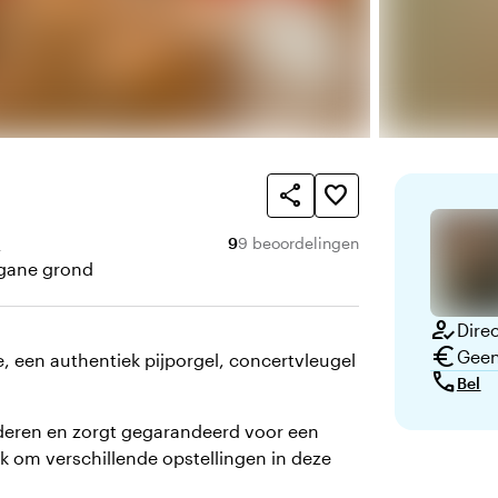
share
favorite_border
Gemiddelde beoordeling van 9 uit 1
Aantal beoordelingen: 9
n
9
9 beoordelingen
gane grond
ping
how_to_reg
Direc
euro
Geen
 een authentiek pijporgel, concertvleugel
call
Bel
aderen en zorgt gegarandeerd voor een
jk om verschillende opstellingen in deze