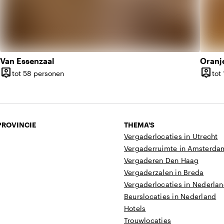
Van Essenzaal
Oranj
person_pin
person_pin
tot 58 personen
tot
Capaciteit
Capaci
PROVINCIE
THEMA'S
Vergaderlocaties in Utrecht
Vergaderruimte in Amsterda
Vergaderen Den Haag
Vergaderzalen in Breda
Vergaderlocaties in Nederla
Beurslocaties in Nederland
Hotels
Trouwlocaties