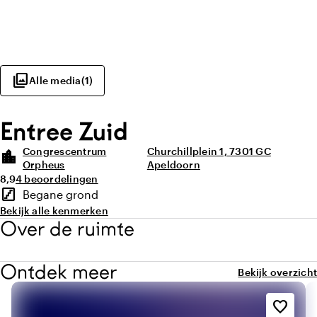
photo_library
Alle media
(
1
)
Entree Zuid
Congrescentrum
Churchillplein 1, 7301 GC
location_city
Orpheus
Apeldoorn
Gemiddelde beoordeling van 8,9 uit 10
Aantal beoordelingen: 4
8,9
4 beoordelingen
Highlights
stairs
Begane grond
Verdieping
Bekijk alle kenmerken
Over de ruimte
Ontdek meer
Bekijk overzicht
favorite_border