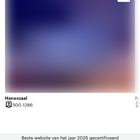
Hanoszaal
Ra
person_pin
person
500 tot 1286 personen
500-1286
Capaciteit
Ca
Beste website van het jaar 2026 gecertificeerd