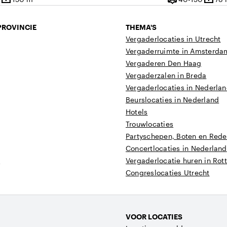
Oppervlakte
Capaciteit
Opper
PROVINCIE
THEMA'S
Vergaderlocaties in Utrecht
Vergaderruimte in Amsterda
Vergaderen Den Haag
Vergaderzalen in Breda
Vergaderlocaties in Nederla
Beurslocaties in Nederland
Hotels
Trouwlocaties
Partyschepen, Boten en Reder
Concertlocaties in Nederland
t
Vergaderlocatie huren in Ro
Congreslocaties Utrecht
VOOR LOCATIES