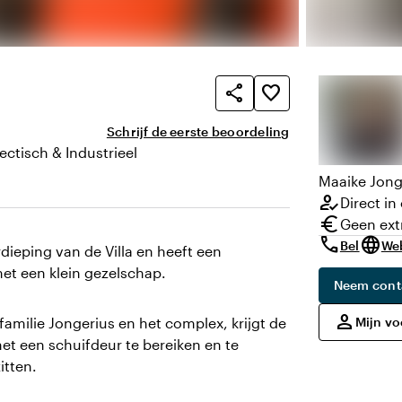
share
favorite_border
Schrijf de eerste beoordeling
ectisch & Industrieel
n uitstraling
Maaike
Jong
how_to_reg
Direct in
euro
Geen ext
call
language
Bel
We
ieping van de Villa en heeft een
met een klein gezelschap.
Neem cont
,
person
familie Jongerius en het complex, krijgt de
Mijn v
met een schuifdeur te bereiken en te
itten.