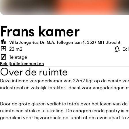
Frans kamer
location_city
Villa Jongerius
Dr. M.A. Tellegenlaan 1, 3527 MH Utrecht
Highlights
border_outer
style
22 m2
Ecl
Oppervlakte
Sfeer e
stairs
1e etage
Verdieping
Bekijk alle kenmerken
Over de ruimte
Deze intieme vergaderkamer van 22m2 ligt op de eerste verd
industrieel en zakelijk karakter. Ideaal voor vergaderingen 
Door de grote glazen verlichte foto’s over het leven van de 
ruimte een strakke uitstraling. De aangrenzende pantry is 
gebruiken voor bijvoorbeeld de lunch of om even apart te z