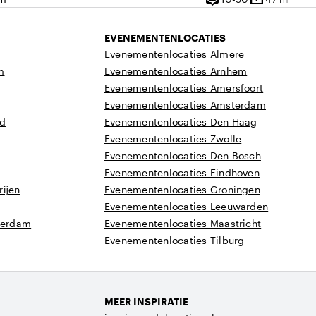
vlakte
Capaciteit
Oppervlakte
EVENEMENTENLOCATIES
Evenementenlocaties Almere
m
Evenementenlocaties Arnhem
Evenementenlocaties Amersfoort
Evenementenlocaties Amsterdam
nd
Evenementenlocaties Den Haag
Evenementenlocaties Zwolle
Evenementenlocaties Den Bosch
Evenementenlocaties Eindhoven
ijen
Evenementenlocaties Groningen
Evenementenlocaties Leeuwarden
tterdam
Evenementenlocaties Maastricht
Evenementenlocaties Tilburg
MEER INSPIRATIE