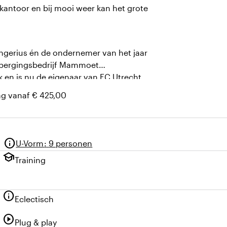
kantoor en bij mooi weer kan het grote
ngerius én de ondernemer van het jaar
t bergingsbedrijf Mammoet
 en is nu de eigenaar van FC Utrecht.
ag vanaf € 425,00
info
U-Vorm
:
9 personen
school
Training
info
Eclectisch
play_circle
Plug & play