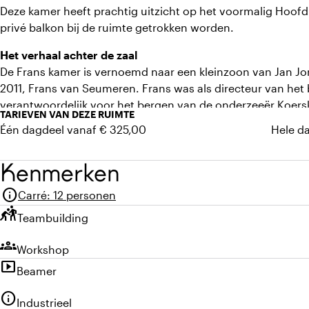
Deze kamer heeft prachtig uitzicht op het voormalig Hoofd
privé balkon bij de ruimte getrokken worden.
Het verhaal achter de zaal
De Frans kamer is vernoemd naar een kleinzoon van Jan Jo
2011, Frans van Seumeren. Frans was als directeur van he
verantwoordelijk voor het bergen van de onderzeeër Koersk
TARIEVEN VAN DEZE RUIMTE
Één dagdeel vanaf € 325,00
Hele d
Kenmerken
info
Carré
:
12 personen
sports_kabaddi
Teambuilding
groups
Workshop
smart_display
Beamer
info
Industrieel