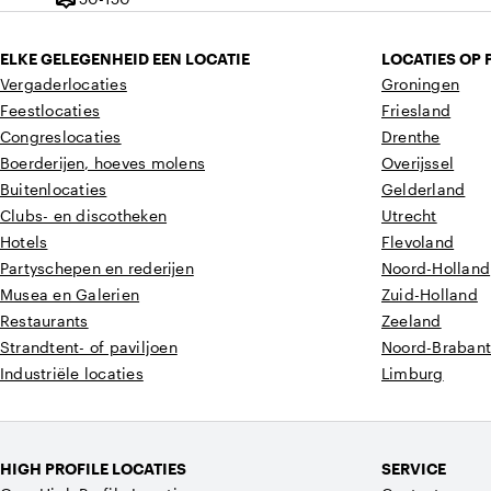
Capaciteit
ELKE GELEGENHEID EEN LOCATIE
LOCATIES OP 
Vergaderlocaties
Groningen
Feestlocaties
Friesland
Congreslocaties
Drenthe
Boerderijen, hoeves molens
Overijssel
Buitenlocaties
Gelderland
Clubs- en discotheken
Utrecht
Hotels
Flevoland
Partyschepen en rederijen
Noord-Holland
Musea en Galerien
Zuid-Holland
Restaurants
Zeeland
Strandtent- of paviljoen
Noord-Braban
Industriële locaties
Limburg
HIGH PROFILE LOCATIES
SERVICE