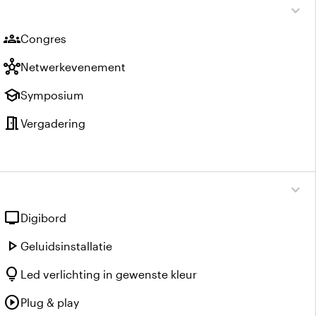
expand_more
groups
Congres
hub
Netwerkevenement
school
Symposium
meeting_room
Vergadering
expand_more
tv
Digibord
play_arrow
Geluidsinstallatie
lightbulb
Led verlichting in gewenste kleur
play_circle
Plug & play