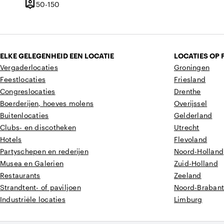
person_pin
50 tot 150 personen
50-150
Capaciteit
ELKE GELEGENHEID EEN LOCATIE
LOCATIES OP 
Vergaderlocaties
Groningen
Feestlocaties
Friesland
Congreslocaties
Drenthe
Boerderijen, hoeves molens
Overijssel
Buitenlocaties
Gelderland
Clubs- en discotheken
Utrecht
Hotels
Flevoland
Partyschepen en rederijen
Noord-Holland
Musea en Galerien
Zuid-Holland
Restaurants
Zeeland
Strandtent- of paviljoen
Noord-Braban
Industriële locaties
Limburg