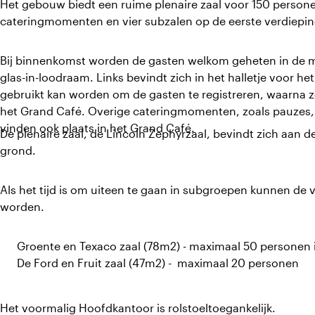
Het gebouw biedt een ruime plenaire zaal voor 150 persone
cateringmomenten en vier subzalen op de eerste verdiepin
Bij binnenkomst worden de gasten welkom geheten in de 
glas-in-loodraam. Links bevindt zich in het halletje voor he
gebruikt kan worden om de gasten te registreren, waarna 
het Grand Café. Overige cateringmomenten, zoals pauzes, 
vinden ook plaats in het Grand Café.
De plenaire zaal, de Lincoln Zephyrzaal, bevindt zich aan 
grond.
Als het tijd is om uiteen te gaan in subgroepen kunnen de v
worden.
Groente en Texaco zaal (78m2) - maximaal 50 personen i
De Ford en Fruit zaal (47m2) - maximaal 20 personen
Het voormalig Hoofdkantoor is rolstoeltoegankelijk.