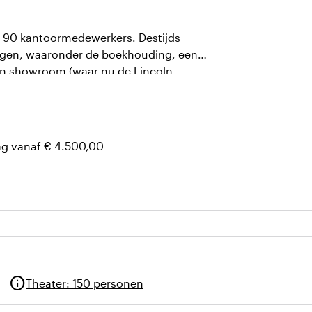
n 90 kantoormedewerkers. Destijds
lingen, waaronder de boekhouding, een
een showroom (waar nu de Lincoln
ag vanaf € 4.500,00
info
Theater
:
150 personen