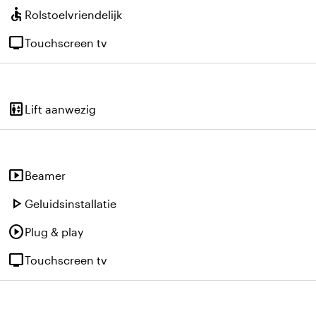
accessible
Rolstoelvriendelijk
tv
Touchscreen tv
elevator
Lift aanwezig
smart_display
Beamer
play_arrow
Geluidsinstallatie
play_circle
Plug & play
tv
Touchscreen tv