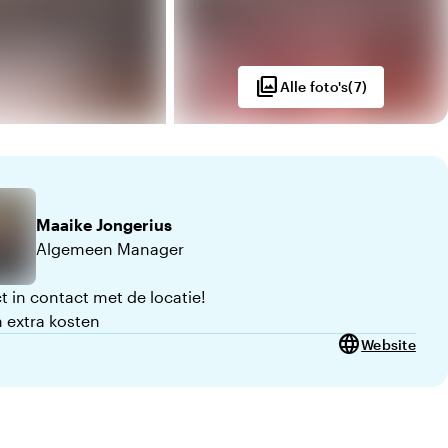
photo_library
Alle foto's
(
7
)
Maaike
Jongerius
Algemeen Manager
t in contact met de locatie!
 extra kosten
language
Website