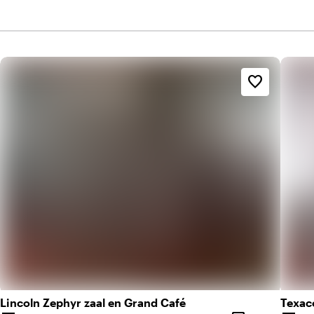
favorite_border
Lincoln Zephyr zaal en Grand Café
Texaco