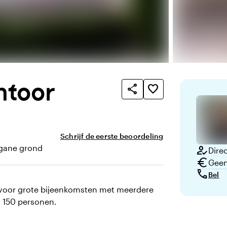
ntoor
share
favorite_border
Schrijf de eerste beoordeling
gane grond
how_to_reg
Direc
ping
euro
Geen
call
Bel
e voor grote bijeenkomsten met meerdere
t 150 personen.