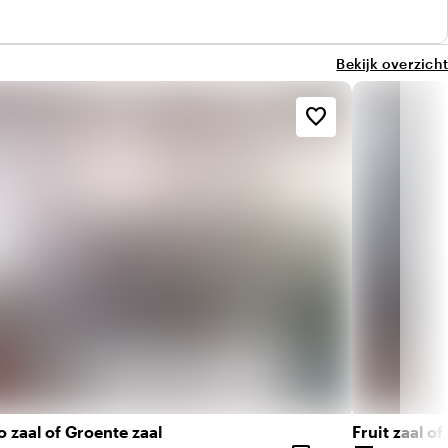
Bekijk overzicht
favorite_border
 zaal of Groente zaal
Fruit zaal of