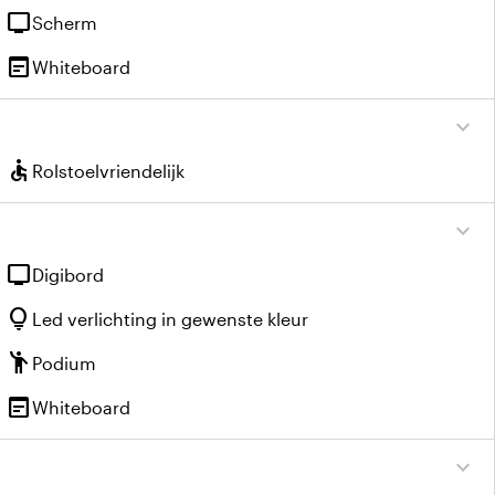
tv
Scherm
wysiwyg
Whiteboard
expand_more
accessible
Rolstoelvriendelijk
expand_more
tv
Digibord
lightbulb
Led verlichting in gewenste kleur
emoji_people
Podium
wysiwyg
Whiteboard
expand_more