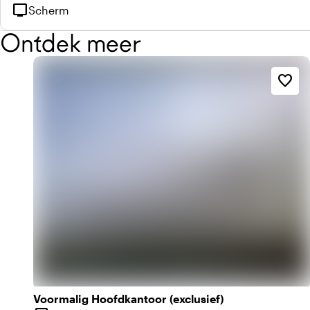
tv
Scherm
Ontdek meer
favorite_border
Voormalig Hoofdkantoor (exclusief)