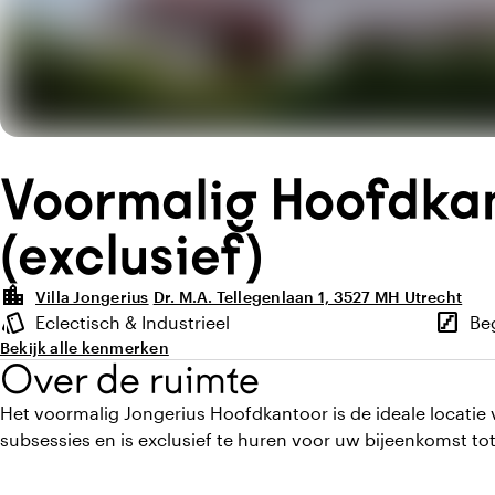
Voormalig Hoofdka
(exclusief)
location_city
Villa Jongerius
Dr. M.A. Tellegenlaan 1, 3527 MH Utrecht
Highlights
style
stairs
Eclectisch & Industrieel
Be
Sfeer en uitstraling
Verdie
Bekijk alle kenmerken
Over de ruimte
Het voormalig Jongerius Hoofdkantoor is de ideale locati
subsessies en is exclusief te huren voor uw bijeenkomst to