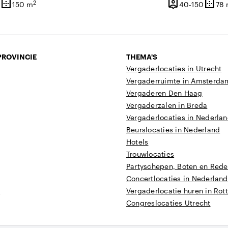
border_outer
person_pin
border_outer
2
40 tot
150 m
40-150
78
Oppervlakte
Capaciteit
Opper
PROVINCIE
THEMA'S
Vergaderlocaties in Utrecht
Vergaderruimte in Amsterda
Vergaderen Den Haag
Vergaderzalen in Breda
Vergaderlocaties in Nederla
Beurslocaties in Nederland
Hotels
Trouwlocaties
Partyschepen, Boten en Reder
Concertlocaties in Nederland
t
Vergaderlocatie huren in Ro
Congreslocaties Utrecht