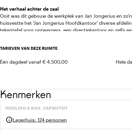
Het verhaal achter de zaal
Ooit was dit gebouw de werkplek van Jan Jongerius en zo'
huisvestte het 'Jan Jongerius Hoofdkantoor' diverse afde
tekentafel voor ontwerpers, een directiekantoor en zelfs 
Zephyrzaal is)!
TARIEVEN VAN DEZE RUIMTE
Één dagdeel vanaf € 4.500,00
Hele d
Kenmerken
INDELING & MAX. CAPACITEIT
info
Lagerhuis
:
124 personen