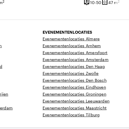
person_pin
border_outer
2
2
 150 personen
10 tot 50 per
 m
10-50
47 m
vlakte
Capaciteit
Oppervlakte
EVENEMENTENLOCATIES
Evenementenlocaties Almere
m
Evenementenlocaties Arnhem
Evenementenlocaties Amersfoort
Evenementenlocaties Amsterdam
nd
Evenementenlocaties Den Haag
Evenementenlocaties Zwolle
Evenementenlocaties Den Bosch
Evenementenlocaties Eindhoven
ijen
Evenementenlocaties Groningen
Evenementenlocaties Leeuwarden
tterdam
Evenementenlocaties Maastricht
Evenementenlocaties Tilburg