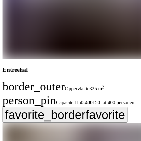
Entreehal
border_outer
2
Oppervlakte
325 m
person_pin
Capaciteit
150-400
150 tot 400 personen
favorite_border
favorite