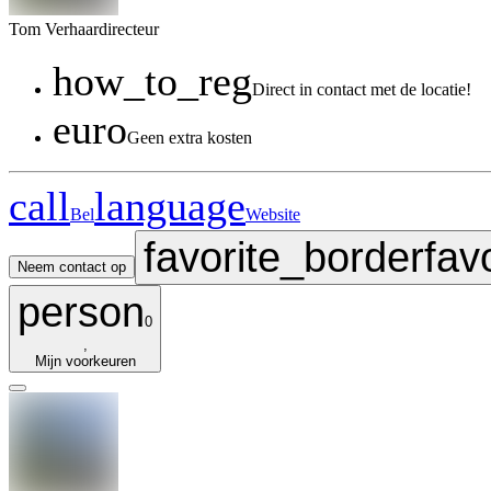
Tom
Verhaar
directeur
how_to_reg
Direct in contact met de locatie!
euro
Geen extra kosten
call
language
Bel
Website
favorite_border
fav
Neem contact op
person
0
,
Mijn voorkeuren