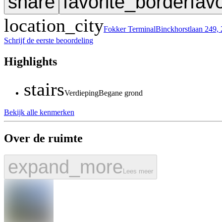
share
favorite_border
favo
location_city
Fokker Terminal
Binckhorstlaan 249
Schrijf de eerste beoordeling
Highlights
stairs
Verdieping
Begane grond
Bekijk alle kenmerken
Over de ruimte
expand_more
Lees meer