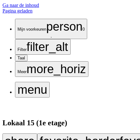
Ga naar de inhoud
Pagina geladen
person
Mijn voorkeuren
0
,
filter_alt
Filter
Taal
more_horiz
Meer
menu
Lokaal 15 (1e etage)