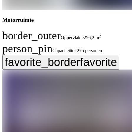
Motorruimte
border_outer
2
Oppervlakte
256,2 m
person_pin
Capaciteit
tot 275 personen
favorite_border
favorite