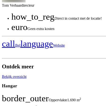
Tom
Verhaar
directeur
how_to_reg
Direct in contact met de locatie!
euro
Geen extra kosten
call
language
Bel
Website
Ontdek meer
Bekijk overzicht
Hangar
border_outer
2
Oppervlakte
1.690 m