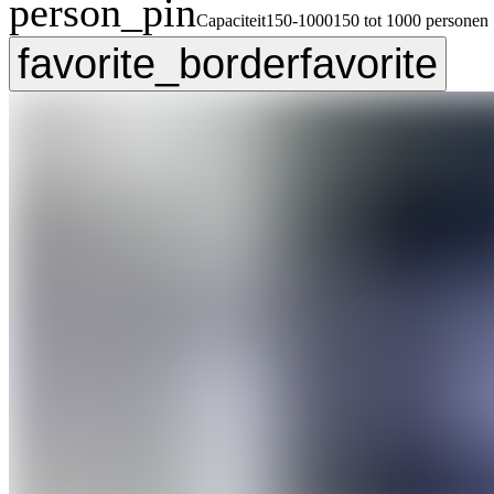
person_pin
Capaciteit
150-1000
150 tot 1000 personen
favorite_border
favorite