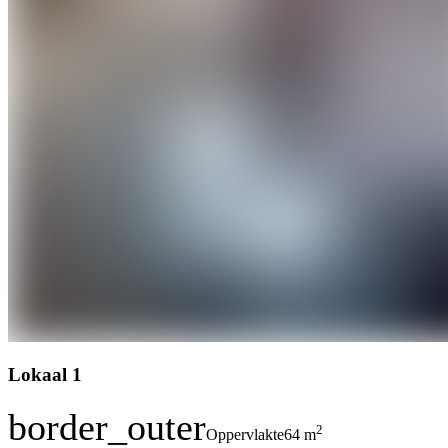
Lokaal 1
border_outer
2
Oppervlakte
64 m