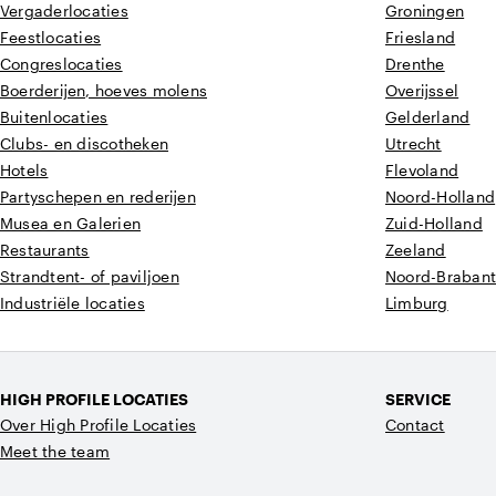
Vergaderlocaties
Groningen
Feestlocaties
Friesland
Congreslocaties
Drenthe
Boerderijen, hoeves molens
Overijssel
Buitenlocaties
Gelderland
Clubs- en discotheken
Utrecht
Hotels
Flevoland
Partyschepen en rederijen
Noord-Holland
Musea en Galerien
Zuid-Holland
Restaurants
Zeeland
Strandtent- of paviljoen
Noord-Braban
Industriële locaties
Limburg
HIGH PROFILE LOCATIES
SERVICE
Over High Profile Locaties
Contact
Meet the team