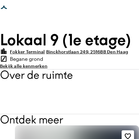
agina geladen
Lokaal 9 (1e etage)
location_city
Fokker Terminal
Binckhorstlaan 249, 2516BB Den Haag
Highlights
stairs
Begane grond
Verdieping
Bekijk alle kenmerken
Over de ruimte
Ontdek meer
favorite_border