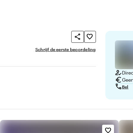
share
favorite_border
Schrijf de eerste beoordeling
how_to_reg
Direc
euro
Geen
call
Bel
favorite_border