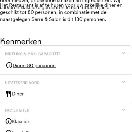
door nieuwe, onbekende smaken en ingrediënten. Wij
Het Restaurant is af te huren voor uw zakelijke diner en
serveren klassieke gerechten in een modern jasje.
geschikt tot 80 personen, in combinatie met de
naastgelegen Serre & Salon is dit 130 personen.
Kenmerken
expand_more
INDELING & MAX. CAPACITEIT
info
Diner
:
80 personen
expand_more
UITSTEKEND VOOR
restaurant
Diner
expand_more
FACILITEITEN
info
Klassiek