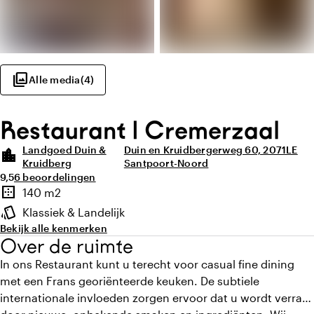
photo_library
Alle media
(
4
)
Restaurant | Cremerzaal
Landgoed Duin &
Duin en Kruidbergerweg 60, 2071LE
location_city
Kruidberg
Santpoort-Noord
Gemiddelde beoordeling van 9,5 uit 10
Aantal beoordelingen: 6
9,5
6 beoordelingen
Highlights
border_outer
140 m2
Oppervlakte
style
Klassiek & Landelijk
Sfeer en uitstraling
Bekijk alle kenmerken
Over de ruimte
In ons Restaurant kunt u terecht voor casual fine dining
met een Frans georiënteerde keuken. De subtiele
internationale invloeden zorgen ervoor dat u wordt verrast