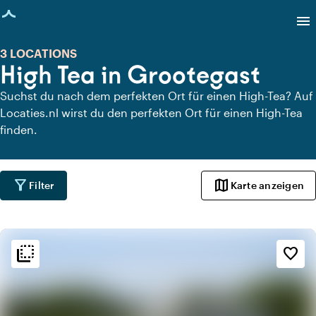
eite geladen
menu
3 LOCATIONS
High Tea in Grootegast
Suchst du nach dem perfekten Ort für einen High-Tea? Auf
Locaties.nl wirst du den perfekten Ort für einen High-Tea
finden.
filter_alt
map
Filter
Karte anzeigen
flip_to_back
flip_to_back
Ambiente und Ästhetik
favorite_border
spa
Botanisch