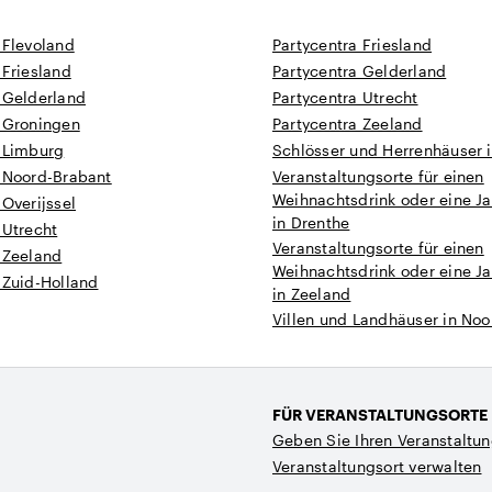
 Flevoland
Partycentra Friesland
 Friesland
Partycentra Gelderland
 Gelderland
Partycentra Utrecht
n Groningen
Partycentra Zeeland
n Limburg
Schlösser und Herrenhäuser 
n Noord-Brabant
Veranstaltungsorte für einen
Weihnachtsdrink oder eine Ja
 Overijssel
in Drenthe
 Utrecht
Veranstaltungsorte für einen
 Zeeland
Weihnachtsdrink oder eine Ja
 Zuid-Holland
in Zeeland
Villen und Landhäuser in No
FÜR VERANSTALTUNGSORTE
Geben Sie Ihren Veranstaltun
Veranstaltungsort verwalten