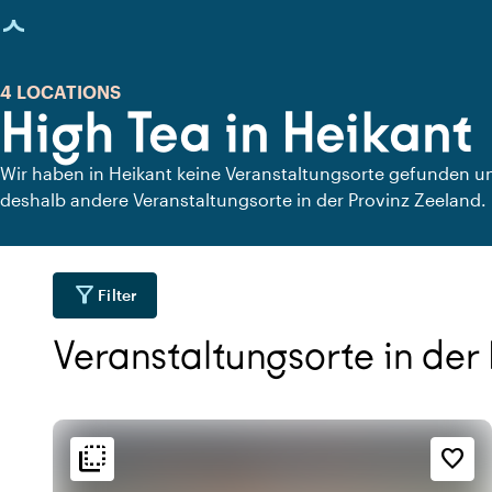
eite geladen
4 LOCATIONS
High Tea in Heikant
Wir haben in Heikant keine Veranstaltungsorte gefunden u
deshalb andere Veranstaltungsorte in der Provinz Zeeland.
filter_alt
Filter
Veranstaltungsorte in der
flip_to_back
flip_to_back
Lage
Ambiente und Ästhetik
Erreichbarkeit und Lag
favorite_border
sailing
palette
beach_acces
n
Bohemian / Ibiza
An der Küste