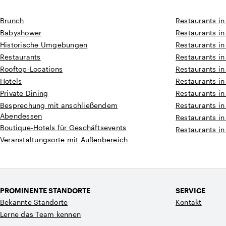
Brunch
Restaurants in
Babyshower
Restaurants in
Historische Umgebungen
Restaurants in
Restaurants
Restaurants i
Rooftop-Locations
Restaurants i
Hotels
Restaurants i
Private Dining
Restaurants in
Besprechung mit anschließendem
Restaurants in
Abendessen
Restaurants in
Boutique-Hotels für Geschäftsevents
Restaurants in
Veranstaltungsorte mit Außenbereich
PROMINENTE STANDORTE
SERVICE
Bekannte Standorte
Kontakt
Lerne das Team kennen