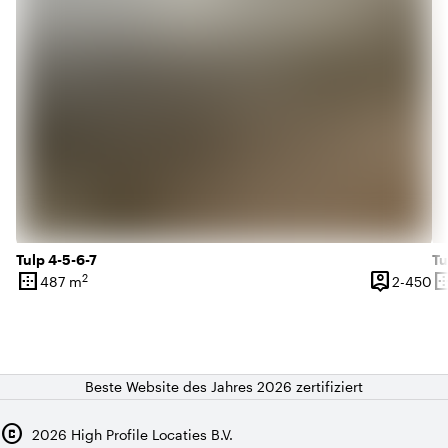
Tulp 4-5-6-7
Tu
border_outer
person_pin
border_o
2
2 
487 m
2-450
Oberfläche
Kapazität
Ob
Beste Website des Jahres 2026 zertifiziert
copyright
2026
High Profile Locaties B.V.