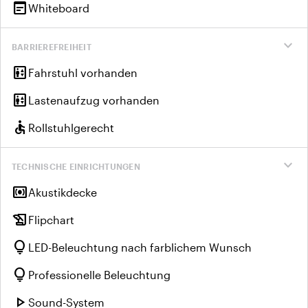
wysiwyg
Whiteboard
expand_more
BARRIEREFREIHEIT
elevator
Fahrstuhl vorhanden
elevator
Lastenaufzug vorhanden
accessible
Rollstuhlgerecht
expand_more
TECHNISCHE EINRICHTUNGEN
surround_sound
Akustikdecke
history_edu
Flipchart
lightbulb
LED-Beleuchtung nach farblichem Wunsch
lightbulb
Professionelle Beleuchtung
play_arrow
Sound-System