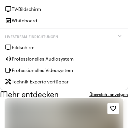
tv
TV-Bildschirm
wysiwyg
Whiteboard
expand_more
LIVESTREAM-EINRICHTUNGEN
tv
Bildschirm
volume_up
Professionelles Audiosystem
videocam
Professionelles Videosystem
handyman
Technik-Experte verfügbar
Mehr entdecken
Übersicht anzeigen
favorite_border