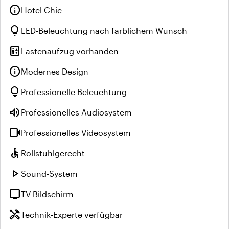
info
Hotel Chic
lightbulb
LED-Beleuchtung nach farblichem Wunsch
elevator
Lastenaufzug vorhanden
info
Modernes Design
lightbulb
Professionelle Beleuchtung
volume_up
Professionelles Audiosystem
videocam
Professionelles Videosystem
accessible
Rollstuhlgerecht
play_arrow
Sound-System
tv
TV-Bildschirm
handyman
Technik-Experte verfügbar