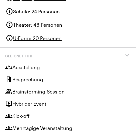
info
Schule
:
24 Personen
info
Theater
:
48 Personen
info
U-Form
:
20 Personen
expand_more
GEEIGNET FÜR
groups
Ausstellung
meeting_room
Besprechung
group
Brainstorming-Session
live_tv
Hybrider Event
groups
Kick-off
groups
Mehrtägige Veranstaltung