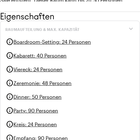
Säle entsteht. Dieser Raum kann bis zu 50 Personen
unterbringen, perfekt für Präsentationen und Schulungen.
Eigenschaften
expand_more
RAUMAUFTEILUNG & MAX. KAPAZITÄT
info
Boardroom-Setting
:
24 Personen
info
Kabarett
:
40 Personen
info
Viereck
:
24 Personen
info
Zeremonie
:
48 Personen
info
Dinner
:
50 Personen
info
Party
:
90 Personen
info
Kreis
:
24 Personen
info
Empfang
:
90 Personen