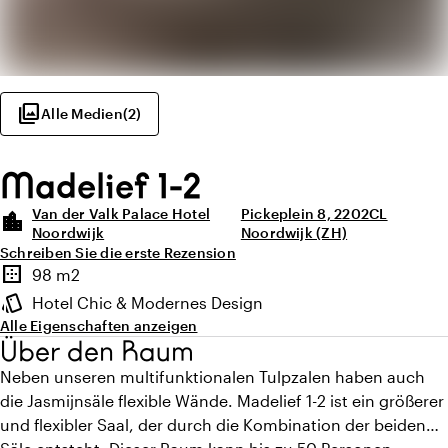
photo_library
Alle Medien
(
2
)
Madelief 1-2
Van der Valk Palace Hotel
Pickeplein 8, 2202CL
location_city
Noordwijk
Noordwijk (ZH)
Schreiben Sie die erste Rezension
Highlights
border_outer
98 m2
Fläche
style
Hotel Chic & Modernes Design
Ambiente
Alle Eigenschaften anzeigen
Über den Raum
Neben unseren multifunktionalen Tulpzalen haben auch
die Jasmijnsäle flexible Wände. Madelief 1-2 ist ein größerer
und flexibler Saal, der durch die Kombination der beiden