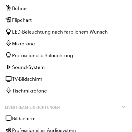
emoji_people
Bühne
history_edu
Flipchart
lightbulb
LED-Beleuchtung nach farblichem Wunsch
mic
Mikrofone
lightbulb
Professionelle Beleuchtung
play_arrow
Sound-System
tv
TV-Bildschirm
mic
Tischmikrofone
expand_more
LIVESTREAM-EINRICHTUNGEN
tv
Bildschirm
volume_up
Professionelles Audiosystem