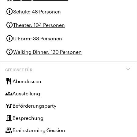
info
Schule
:
48 Personen
info
Theater
:
104 Personen
info
U-Form
:
38 Personen
info
Walking Dinner
:
120 Personen
expand_more
GEEIGNET FÜR
restaurant
Abendessen
groups
Ausstellung
nightlife
Beförderungsparty
meeting_room
Besprechung
group
Brainstorming-Session