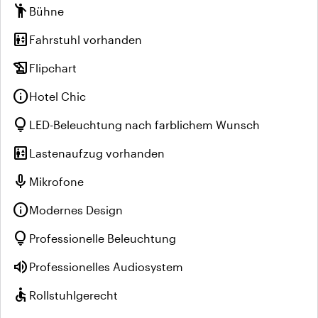
emoji_people
Bühne
elevator
Fahrstuhl vorhanden
history_edu
Flipchart
info
Hotel Chic
lightbulb
LED-Beleuchtung nach farblichem Wunsch
elevator
Lastenaufzug vorhanden
mic
Mikrofone
info
Modernes Design
lightbulb
Professionelle Beleuchtung
volume_up
Professionelles Audiosystem
accessible
Rollstuhlgerecht