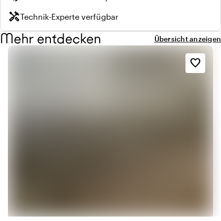
handyman
Technik-Experte verfügbar
Mehr entdecken
Übersicht anzeigen
favorite_border