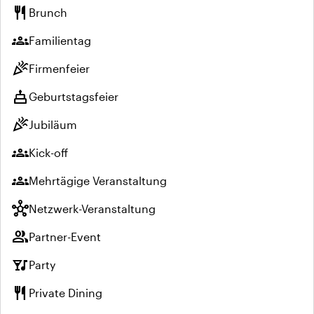
restaurant
Brunch
groups
Familientag
celebration
Firmenfeier
cake
Geburtstagsfeier
celebration
Jubiläum
groups
Kick-off
groups
Mehrtägige Veranstaltung
hub
Netzwerk-Veranstaltung
group
Partner-Event
nightlife
Party
restaurant
Private Dining