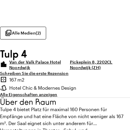
photo_library
Alle Medien
(
2
)
Tulp 4
Van der Valk Palace Hotel
Pickeplein 8, 2202CL
location_city
Noordwijk
Noordwijk (ZH)
Schreiben Sie die erste Rezension
Highlights
border_outer
167 m2
Fläche
style
Hotel Chic & Modernes Design
Ambiente
Alle Eigenschaften anzeigen
Über den Raum
Tulpe 4 bietet Platz für maximal 160 Personen für
Empfänge und hat eine Fläche von nicht weniger als 167
m². Der Saal eignet sich unter anderem für