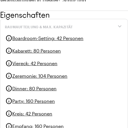
Veranstaltungen in Theater-, Schul- und
Kabarettaufstellung.
Eigenschaften
expand_more
RAUMAUFTEILUNG & MAX. KAPAZITÄT
info
Boardroom-Setting
:
42 Personen
info
Kabarett
:
80 Personen
info
Viereck
:
42 Personen
info
Zeremonie
:
104 Personen
info
Dinner
:
80 Personen
info
Party
:
160 Personen
info
Kreis
:
42 Personen
info
Empfang
:
160 Personen