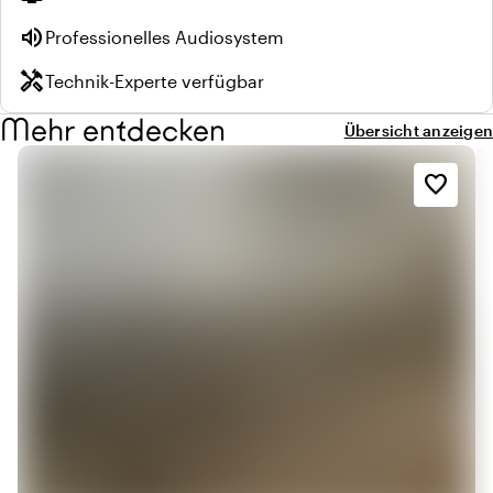
volume_up
Professionelles Audiosystem
handyman
Technik-Experte verfügbar
Mehr entdecken
Übersicht anzeigen
favorite_border