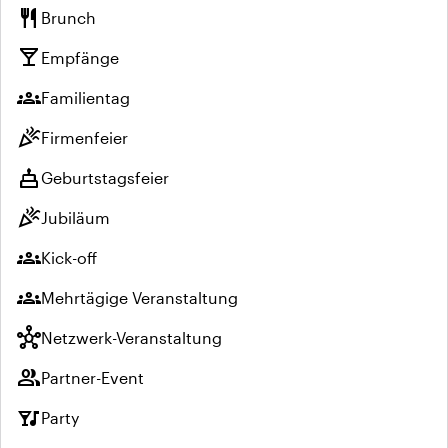
restaurant
Brunch
local_bar
Empfänge
groups
Familientag
celebration
Firmenfeier
cake
Geburtstagsfeier
celebration
Jubiläum
groups
Kick-off
groups
Mehrtägige Veranstaltung
hub
Netzwerk-Veranstaltung
group
Partner-Event
nightlife
Party