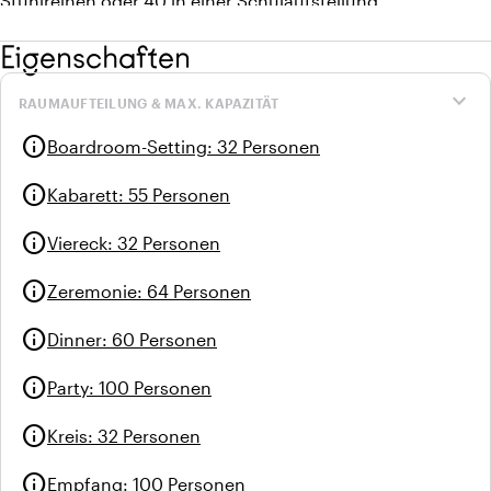
Stuhlreihen oder 40 in einer Schulaufstellung.
Eigenschaften
expand_more
RAUMAUFTEILUNG & MAX. KAPAZITÄT
info
Boardroom-Setting
:
32 Personen
info
Kabarett
:
55 Personen
info
Viereck
:
32 Personen
info
Zeremonie
:
64 Personen
info
Dinner
:
60 Personen
info
Party
:
100 Personen
info
Kreis
:
32 Personen
info
Empfang
:
100 Personen