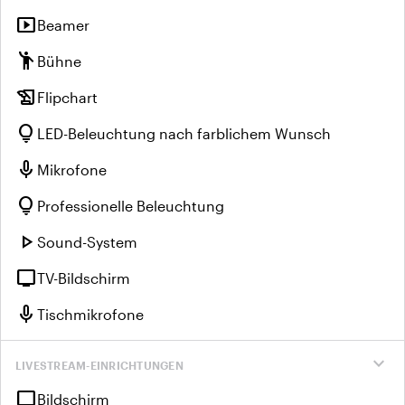
smart_display
Beamer
emoji_people
Bühne
history_edu
Flipchart
lightbulb
LED-Beleuchtung nach farblichem Wunsch
mic
Mikrofone
lightbulb
Professionelle Beleuchtung
play_arrow
Sound-System
tv
TV-Bildschirm
mic
Tischmikrofone
expand_more
LIVESTREAM-EINRICHTUNGEN
tv
Bildschirm