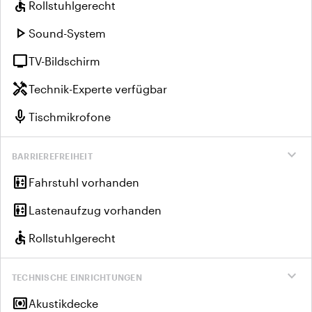
accessible
Rollstuhlgerecht
play_arrow
Sound-System
tv
TV-Bildschirm
handyman
Technik-Experte verfügbar
mic
Tischmikrofone
expand_more
BARRIEREFREIHEIT
elevator
Fahrstuhl vorhanden
elevator
Lastenaufzug vorhanden
accessible
Rollstuhlgerecht
expand_more
TECHNISCHE EINRICHTUNGEN
surround_sound
Akustikdecke