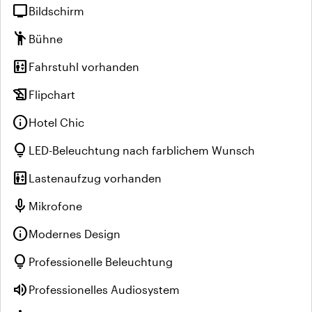
tv
Bildschirm
emoji_people
Bühne
elevator
Fahrstuhl vorhanden
history_edu
Flipchart
info
Hotel Chic
lightbulb
LED-Beleuchtung nach farblichem Wunsch
elevator
Lastenaufzug vorhanden
mic
Mikrofone
info
Modernes Design
lightbulb
Professionelle Beleuchtung
volume_up
Professionelles Audiosystem