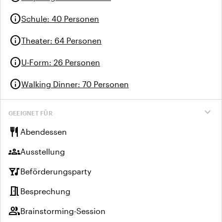
info
Schule
:
40 Personen
info
Theater
:
64 Personen
info
U-Form
:
26 Personen
info
Walking Dinner
:
70 Personen
expand_more
GEEIGNET FÜR
restaurant
Abendessen
groups
Ausstellung
nightlife
Beförderungsparty
meeting_room
Besprechung
group
Brainstorming-Session