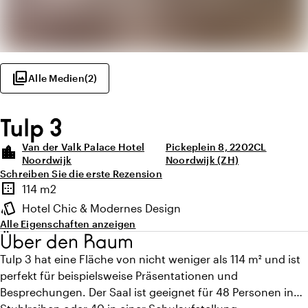
photo_library
Alle Medien
(
2
)
Tulp 3
Van der Valk Palace Hotel
Pickeplein 8, 2202CL
location_city
Noordwijk
Noordwijk (ZH)
Schreiben Sie die erste Rezension
Highlights
border_outer
114 m2
Fläche
style
Hotel Chic & Modernes Design
Ambiente
Alle Eigenschaften anzeigen
Über den Raum
Tulp 3 hat eine Fläche von nicht weniger als 114 m² und ist
perfekt für beispielsweise Präsentationen und
Besprechungen. Der Saal ist geeignet für 48 Personen in